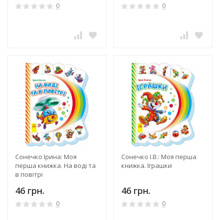
0
0
Сонечко Ірина: Моя
Сонечко І.В.: Моя перша
перша книжка. На воді та
книжка. Іграшки
в повітрі
46 грн.
46 грн.
0
0