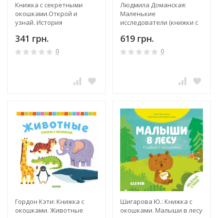
Книжка с секретными
Людмила Доманская:
окошками.Открой и
Маленькие
узнай. История
исследователи (книжки с
вещей,устройств,механизмов
клапанами). Я люблю
341 грн.
619 грн.
спорт
0
0
Гордон Кэти: Книжка с
Шигарова Ю.: Книжка с
окошками. Животные
окошками. Малыши в лесу