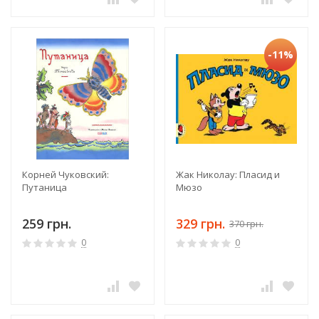
-11%
Корней Чуковский:
Жак Николау: Пласид и
Путаница
Мюзо
259 грн.
329 грн.
370 грн.
0
0