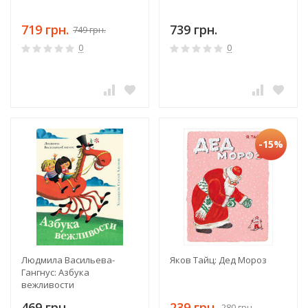
719 грн.
739 грн.
749 грн.
0
0
-15%
Людмила Васильева-
Яков Тайц: Дед Мороз
Гангнус: Азбука
вежливости
469 грн.
239 грн.
280 грн.