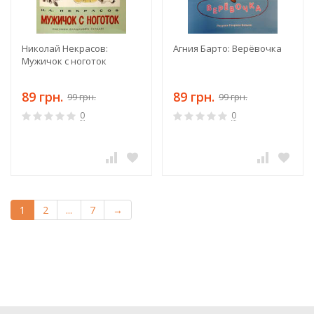
Николай Некрасов:
Агния Барто: Верёвочка
Мужичок с ноготок
89 грн.
89 грн.
99 грн.
99 грн.
0
0
1
2
...
7
→