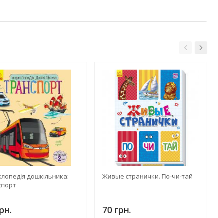
лопедія дошкільника:
Живые странички. По-чи-тай
спорт
рн.
70 грн.