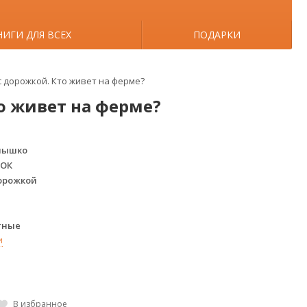
НИГИ ДЛЯ ВСЕХ
ПОДАРКИ
 дорожкой. Кто живет на ферме?
о живет на ферме?
нышко
НОК
орожкой
тные
и
В избранное