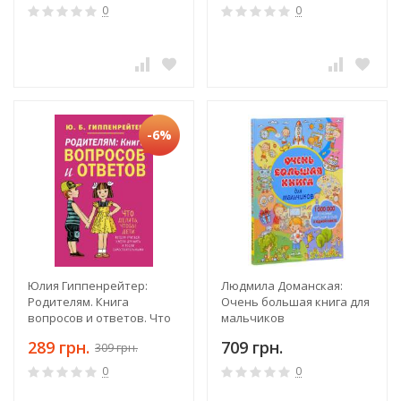
0
0
-6%
Юлия Гиппенрейтер:
Людмила Доманская:
Родителям. Книга
Очень большая книга для
вопросов и ответов. Что
мальчиков
делать, чтобы дети
289 грн.
709 грн.
309 грн.
хотели учиться, умели
дружить...
0
0