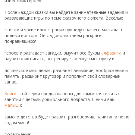
известных героев.
После каждой сказки вы найдёте занимательные задания и
развивающие игры по теме сказочного сюжета. Весёлые
стишки и яркие иллюстрации приведут вашего малыша в
полный восторг. Он с удовольствием раскрасит
понравившихся
героев и разгадает загадки, выучит все буквы
алфавита
и
научится их писать, потренирует мелкую моторику и
логическое мышление, разовьет внимание, воображение и
память, расширит кругозор и пополнит свой словарный
запас.
Книги
этой серии предназначены для самостоятельных
занятий с детьми дошкольного возраста. С ними ваш
малыш
с
самого детства будет развит, разговорчив, начитан и не по
годам умён!
Содержание: