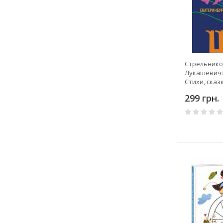
Стрельнико
Лукашевич:
Стихи, сказ
повести дл
299 грн.
писателей