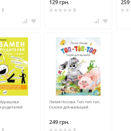
129 грн.
259 
0
0
Мурашова:
Лилия Носова: Топ-топ-топ.
я родителей
Сказки для малышей
249 грн.
0
0