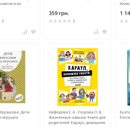
ьников и их
Иллю
спра
359 грн.
1 14
0
0
Мурашова: Дети
Нефёдова Е. А., Узорова О. В.:
Екат
е игрушки
Жизненные навыки. Книги для
Ёлочк
родителей. Караул, домашняя
работа