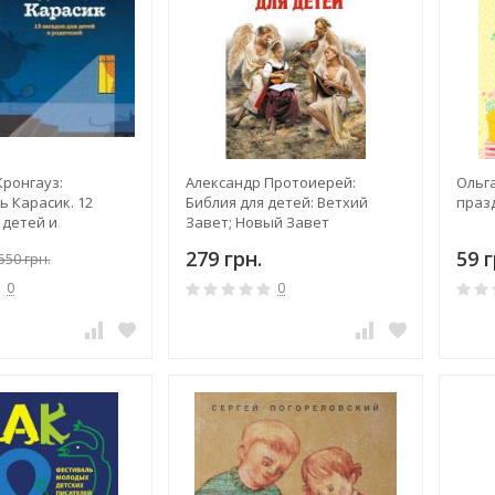
Кронгауз:
Александр Протоиерей:
Ольг
 Карасик. 12
Библия для детей: Ветхий
праз
 детей и
Завет; Новый Завет
279 грн.
59 г
550 грн.
0
0