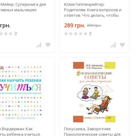
 Мейер: Суперкнига для
Юлия Гиппенрейтер:
тивных мальчишек
Родителям. Книга вопросов и
ответов. Что делать, чтобы
дети хотели учиться, умели
грн.
289 грн.
309 грн.
дружить...
0
0
л Вордерман: Как
Покусаева, Заворотняя:
ить ребенка учиться.
Психологические советы для