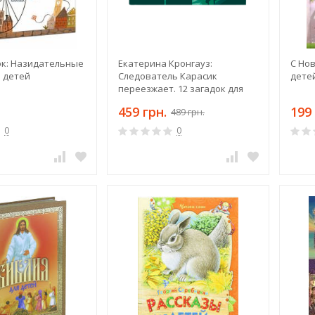
ок: Назидательные
Екатерина Кронгауз:
С Нов
я детей
Следователь Карасик
дете
переезжает. 12 загадок для
детей и родителей
459 грн.
199 
489 грн.
0
0