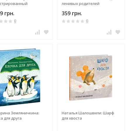
стрированный
ленивых родителей
вочник для родителей
9 грн.
359 грн.
0
0
ерина Земляничкина:
Наталья Шалошвили: Шарф
а для друга
для хвоста