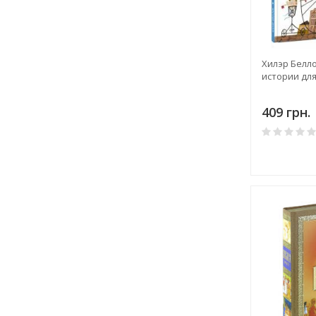
Хилэр Белл
истории дл
409 грн.