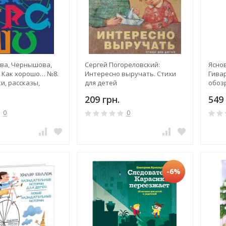
ва, Чернышова,
Сергей Погореловский:
Яснов
 Как хорошо… №8.
Интересно выручать. Стихи
Гивар
ки, рассказы,
для детей
обоз
я детей молодых
совр
209 грн.
549 
дете
0
0
-6%