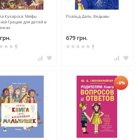
ла Кухарска: Мифы
Роальд Даль: Ведьмы
ней Греции для детей в
инках
грн.
679 грн.
0
0
-6%