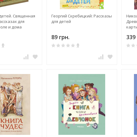
 детей. Священная
Георгий Скребицкий: Рассказы
Нико
ассказах для
для детей
Древ
коле и дома
карт
89 грн.
339 
0
0