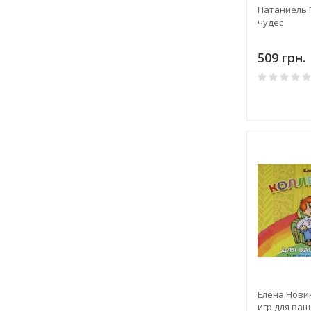
Натаниель Г
чудес
509 грн.
Елена Нови
игр для ва