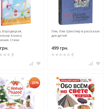
, Бородицкая,
Лэм, Лэм: Шекспир в рассказах
гизов: Колесо
для детей
рения. Стихи
еменных поэтов для
грн.
499 грн.
й
0
0
-23%