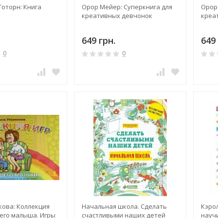
оторн: Книга
Орор Мейер: Суперкнига для
Орор
креативных девчонок
креа
649 грн.
649 
0
0
кова: Коллекция
Начальная школа. Сделать
Кэро
шего малыша. Игры
счастливыми наших детей
науч