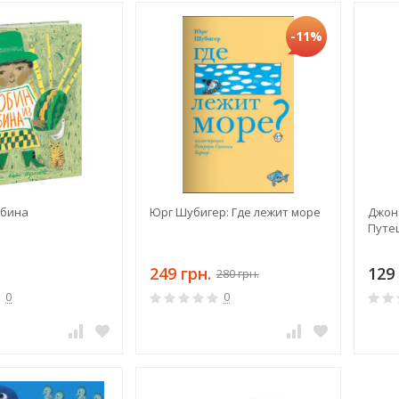
-11%
обина
Юрг Шубигер: Где лежит море
Джон
Путе
249 грн.
129 
280 грн.
0
0