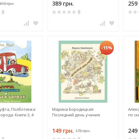
389 грн.
259 
410 грн.
0
0
-15%
Муфта, Полботинка
Марина Бородицкая:
Алек
орода. Книги 3, 4
Последний день учения
по ск
149 грн.
249 
175 грн.
0
0