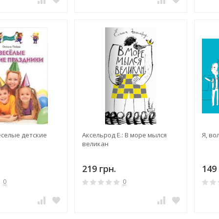
еселые детские
Аксельрод Е.: В море мылся
Я, во
великан
219 грн.
149 
0
0