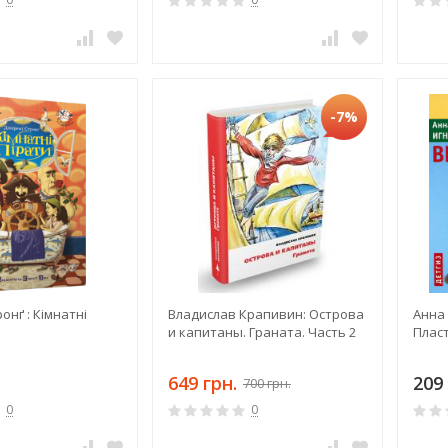
-7%
онґ : Кімнатні
Владислав Крапивин: Острова
Анна
и капитаны. Граната. Часть 2
Плас
649 грн.
209 
700 грн.
0
0