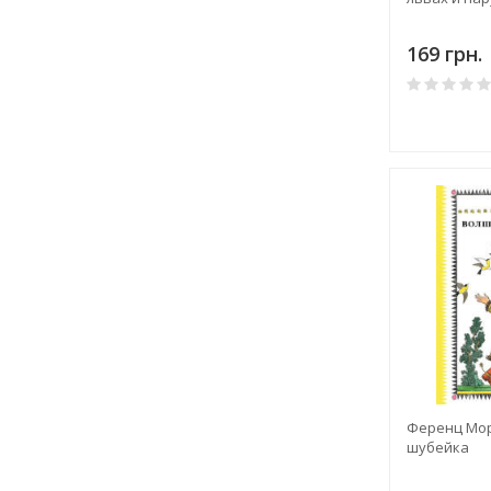
169 грн.
Ференц Мор
шубейка