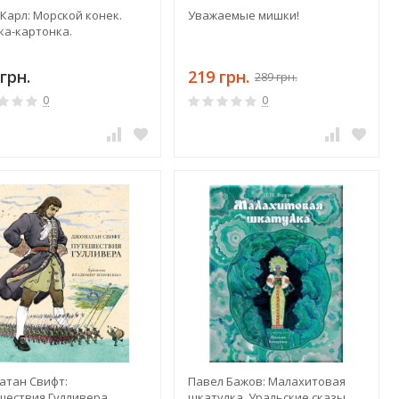
Карл: Морской конек.
Уважаемые мишки!
ка-картонка.
грн.
219 грн.
289 грн.
0
0
атан Свифт:
Павел Бажов: Малахитовая
шествия Гулливера
шкатулка. Уральские сказы