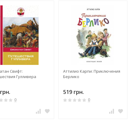
атан Свифт:
Аттилио Карпи: Приключения
шествия Гулливера
Берлико
грн.
519 грн.
0
0