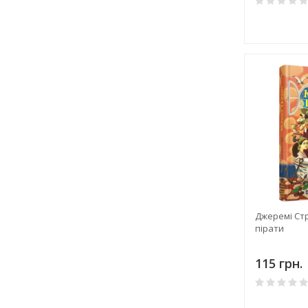
Джеремі Стр
пірати
115 грн.