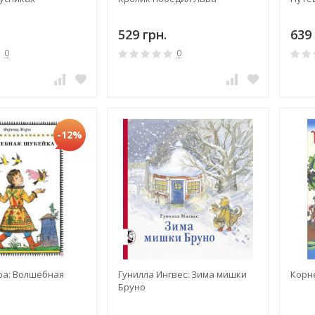
529 грн.
639 
0
0
-12%
а: Волшебная
Гунилла Ингвес: Зима мишки
Корн
Бруно