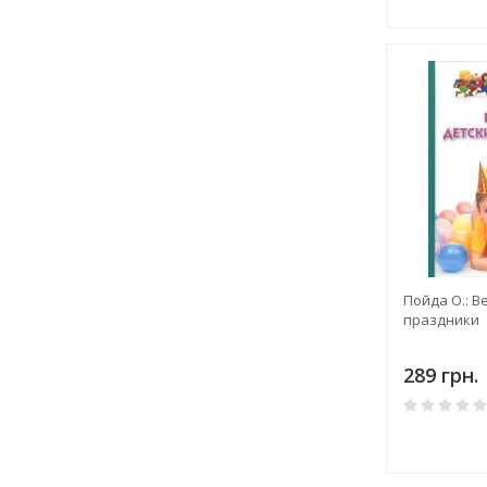
Пойда О.: В
праздники
289 грн.