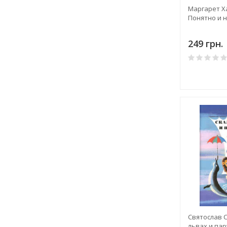
Маргарет Х
Понятно и 
249 грн.
Святослав С
львах и па