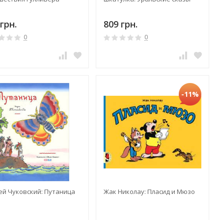
грн.
809 грн.
0
0
-11%
ей Чуковский: Путаница
Жак Николау: Пласид и Мюзо