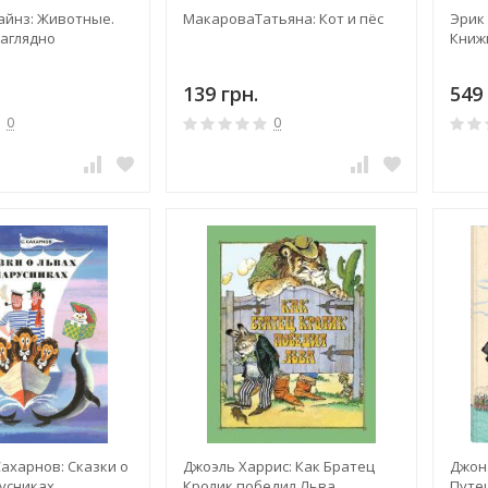
айнз: Животные.
МакароваТатьяна: Кот и пёс
Эрик 
наглядно
Книж
139 грн.
549 
0
0
ахарнов: Сказки о
Джоэль Харрис: Как Братец
Джон
русниках
Кролик победил Льва
Путе