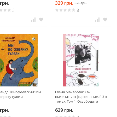
грн.
329 грн.
370 грн.
0
0
сандр Тимофеевский: Мы
Елена Макарова: Как
верику гуляли
вылепить отфыркивание. В 3-х
томах. Том 1. Освободите
слона
грн.
629 грн.
0
0