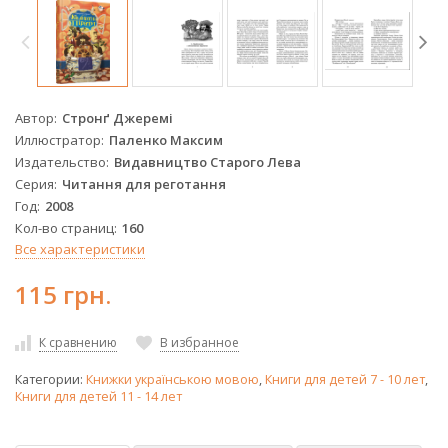
Автор
Стронґ Джеремі
Иллюстратор
Паленко Максим
Издательство
Видавництво Старого Лева
Серия
Читання для реготання
Год
2008
Кол-во страниц
160
Все характеристики
115 грн.
К сравнению
В избранное
Категории:
Книжки українською мовою
,
Книги для детей 7 - 10 лет
,
Книги для детей 11 - 14 лет