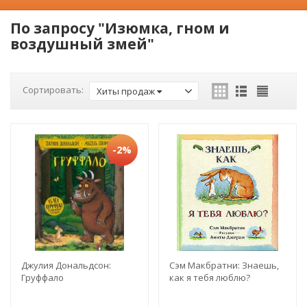
По запросу "Изюмка, гном и
воздушный змей"
Сортировать:
Хиты продаж
-2%
Джулия Дональдсон:
Сэм Макбратни: Знаешь,
Груффало
как я тебя люблю?