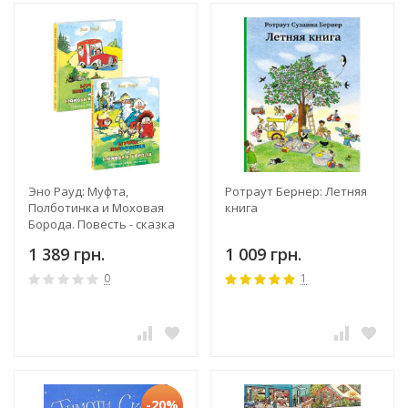
Эно Рауд: Муфта,
Ротраут Бернер: Летняя
Полботинка и Моховая
книга
Борода. Повесть - сказка
в 4-х книгах
1 389 грн.
1 009 грн.
0
1
-20%