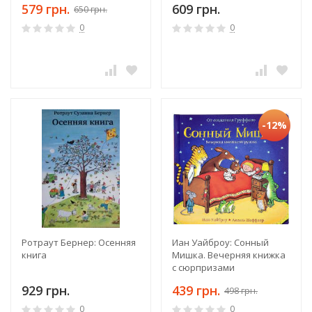
579 грн.
609 грн.
650 грн.
0
0
-12%
Ротраут Бернер: Осенняя
Иан Уайброу: Сонный
книга
Мишка. Вечерняя книжка
с сюрпризами
929 грн.
439 грн.
498 грн.
0
0