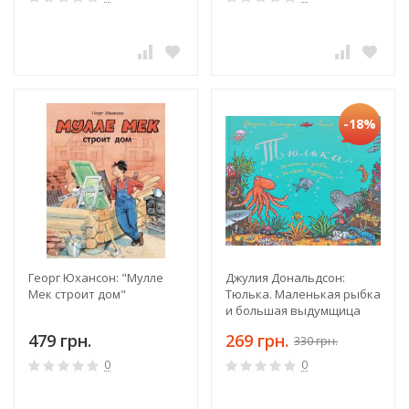
-18%
Георг Юхансон: "Мулле
Джулия Дональдсон:
Мек строит дом"
Тюлька. Маленькая рыбка
и большая выдумщица
479 грн.
269 грн.
330 грн.
0
0