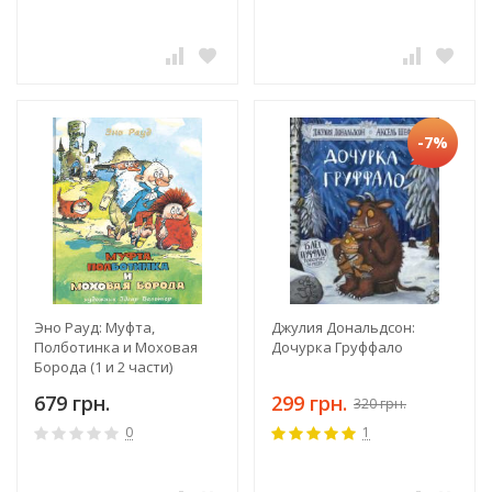
-7%
Эно Рауд: Муфта,
Джулия Дональдсон:
Полботинка и Моховая
Дочурка Груффало
Борода (1 и 2 части)
679 грн.
299 грн.
320 грн.
0
1