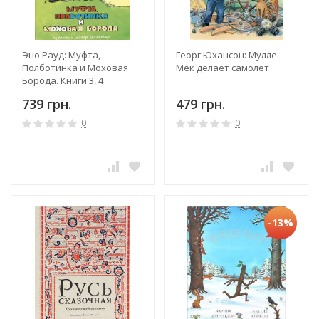
Эно Рауд: Муфта,
Георг Юхансон: Мулле
Полботинка и Моховая
Мек делает самолет
Борода. Книги 3, 4
739 грн.
479 грн.
0
0
-13%