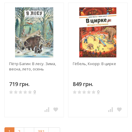
Пётр Багин: В лесу. Зима,
Гёбель, Кнорр: В цирке
весна, лето, осень
719 грн.
849 грн.
0
0
1
2
...
381
→