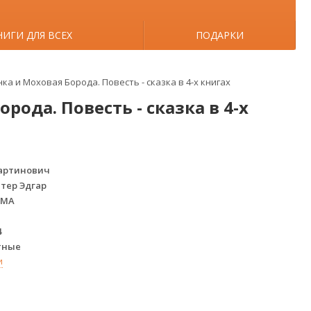
НИГИ ДЛЯ ВСЕХ
ПОДАРКИ
ка и Моховая Борода. Повесть - сказка в 4-х книгах
рода. Повесть - сказка в 4-х
Мартинович
тер Эдгар
ГМА
4
тные
и