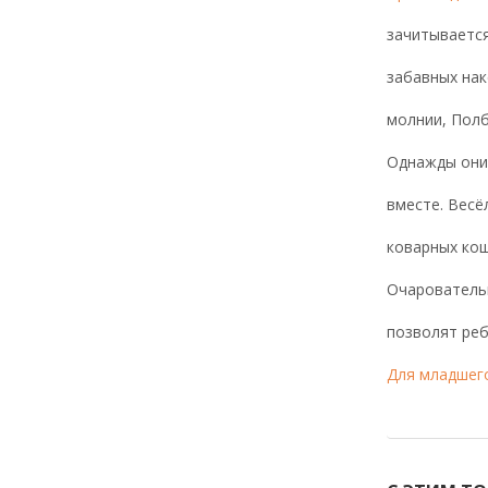
зачитывается
забавных нак
молнии, Полб
Однажды они 
вместе. Весё
коварных кош
Очаровательн
позволят реб
Для младшег