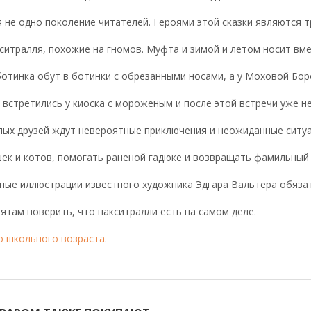
 не одно поколение читателей. Героями этой сказки являются т
ситралля, похожие на гномов. Муфта и зимой и летом носит в
отинка обут в ботинки с обрезанными носами, а у Моховой Бор
встретились у киоска с мороженым и после этой встречи уже не
лых друзей ждут невероятные приключения и неожиданные ситуа
ек и котов, помогать раненой гадюке и возвращать фамильный
ые иллюстрации известного художника Эдгара Вальтера обязат
ятам поверить, что накситралли есть на самом деле.
о школьного возраста
.