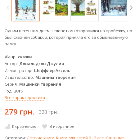
Одним весенним днём Человеткин отправился на пробежку, но
был схвачен собакой, которая приняла его за обыкновенную
палку.
Жанр
сказки
Автор
Дональдсон Джулия
Иллюстратор
Шеффлер Аксель
Издательство
Машины творения
Серия
Машинки творения
Год
2015
Все характеристики
279 грн.
320 грн.
К сравнению
В избранное
Категории:
Детские книги
,
Книги для детей 0 - 2 лет
,
Книги для