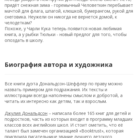
придёт снежная зима - горемычный Человеткин перебывает
мачтой для флага, шпагой, клюшкой, бумерангом, рукой для
снеговика. Неужели он никогда не вернется домой, к
челодеткам?
Похоже, у Чарли Кука теперь появится новая любимая
книга, а у рыбки Тюльки - новый предлог для того, чтобы
опоздать в школу.
Биография автора и художника
Все книги дуэта Дональдсон-Шеффлер по праву можно
назвать примером для подражания. Их тексты и
иллюстрации всегда наполнены смыслом и добротой, а
читать их интересно как детям, так и взрослым.
Джулия Дональдсон
– написала более 165 книг для детей и
подростков, часть из которых входит в программу младших
классов всех английских школ. И стоит ометить, что её
талант был замечен организацией «Booktrust», которая
присвоила писательнице звание лучшего детского