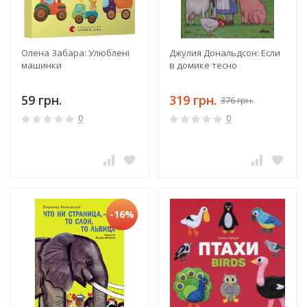
Олена Забара: Улюблені
Джулия Дональдсон: Если
машинки
в домике тесно
59 грн.
319 грн.
376 грн.
0
0
-16%