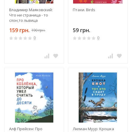
Владимир Маяковский:
Птахи. Birds
Что ни страница - то
слон,то львица
159 грн.
59 грн.
190 грн.
0
0
Алф Прейсен: Про
Лилиан Муур: Крошка