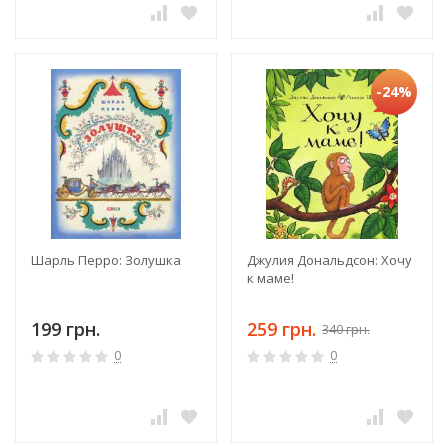
-24%
Шарль Перро: Золушка
Джулия Дональдсон: Хочу
к маме!
199 грн.
259 грн.
340 грн.
0
0