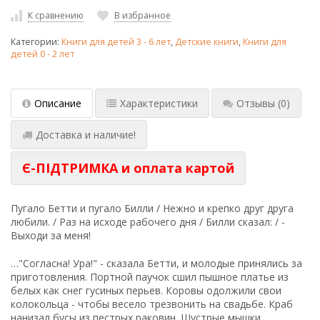
К сравнению
В избранное
Категории:
Книги для детей 3 - 6 лет
,
Детские книги
,
Книги для
детей 0 - 2 лет
Описание
Характеристики
Отзывы
(0)
Доставка и наличие!
Є-ПІДТРИМКА и оплата картой
Пугало Бетти и пугало Билли / Нежно и крепко друг друга
любили. / Раз на исходе рабочего дня / Билли сказал: / -
Выходи за меня!
…"Согласна! Ура!" - сказала Бетти, и молодые принялись за
приготовления. Портной паучок сшил пышное платье из
белых как снег гусиных перьев. Коровы одолжили свои
колокольца - чтобы весело трезвонить на свадьбе. Краб
нанизал бусы из пестрых раковин. Шустрые мышки