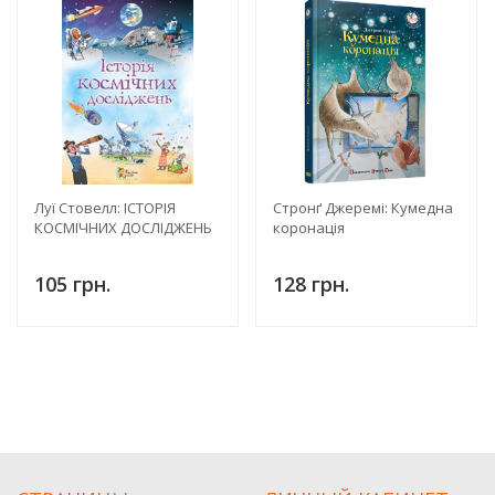
Луї Стовелл: ІСТОРІЯ
Стронґ Джеремі: Кумедна
КОСМІЧНИХ ДОСЛІДЖЕНЬ
коронація
105 грн.
128 грн.