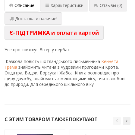
Описание
Характеристики
Отзывы
(0)
Доставка и наличие!
Є-ПІДТРИМКА и оплата картой
Усе про книжку: Вітер у вербах
Казкова повість шотландського письменника
Кеннета
Грема
знайомить читача з чудовими пригодами Крота,
Ондатра, Видри, Борсука і Жабса. Книга розповідає про
щиру дружбу, знайомить з мешканцями лісу, вчить любові
до природи. Для середнього шкільного віку.
С ЭТИМ ТОВАРОМ ТАКЖЕ ПОКУПАЮТ