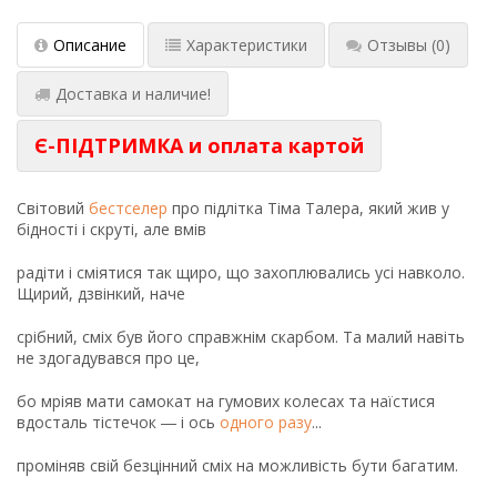
Описание
Характеристики
Отзывы
(0)
Доставка и наличие!
Є-ПІДТРИМКА и оплата картой
Світовий
бестселер
про підлітка Тіма Талера, який жив у
бідності і скруті, але вмів
радіти і сміятися так щиро, що захоплювались усі навколо.
Щирий, дзвінкий, наче
срібний, сміх був його справжнім скарбом. Та малий навіть
не здогадувався про це,
бо мріяв мати самокат на гумових колесах та наїстися
вдосталь тістечок ― і ось
одного разу
...
проміняв свій безцінний сміх на можливість бути багатим.