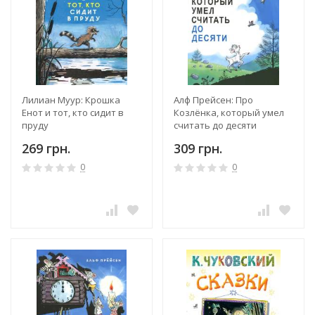
Лилиан Муур: Крошка
Алф Прейсен: Про
Енот и тот, кто сидит в
Козлёнка, который умел
пруду
считать до десяти
269 грн.
309 грн.
0
0