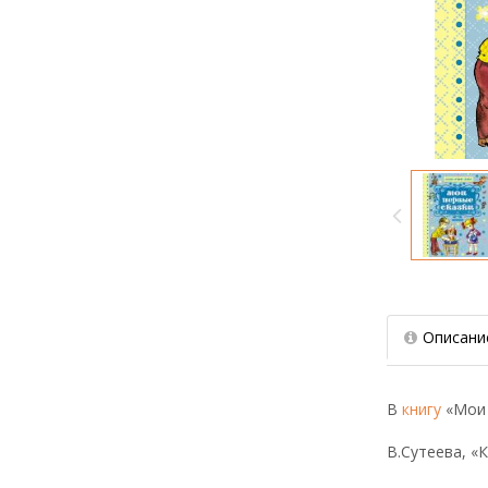
Описани
В
книгу
«Мои 
В.Сутеева, «