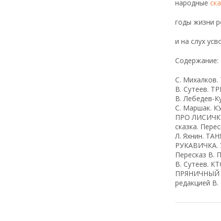
народные
ска
годы жизни р
и на слух ус
Содержание:
С. Михалков.
В. Сутеев. Т
B. Лебедев-
C. Маршак. 
ПРО ЛИСИЧКУ
сказка. Пере
Л. Яхнин. Т
РУКАВИЧКА. У
Пересказ В. П
В. Сутеев. К
ПРЯНИЧНЫЙ Д
редакцией В.