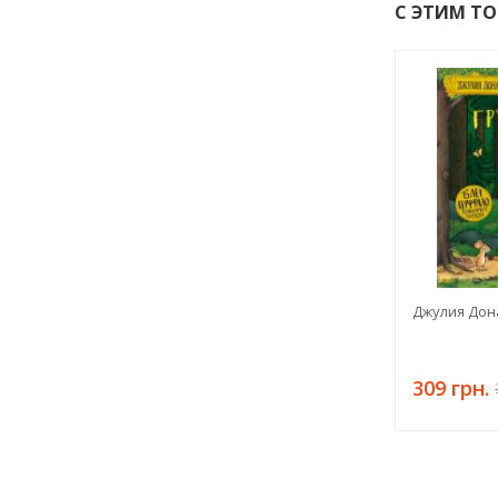
С ЭТИМ Т
Джулия Дон
309 грн.