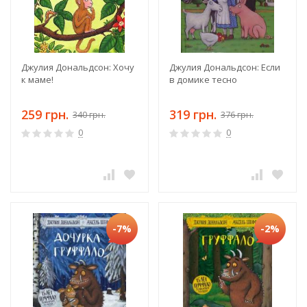
Джулия Дональдсон: Хочу
Джулия Дональдсон: Если
к маме!
в домике тесно
259 грн.
319 грн.
340 грн.
376 грн.
0
0
-7%
-2%