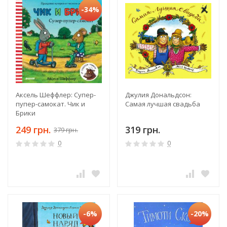
-34%
Аксель Шеффлер: Супер-
Джулия Дональдсон:
пупер-самокат. Чик и
Самая лучшая свадьба
Брики
249 грн.
319 грн.
379 грн.
0
0
-6%
-20%