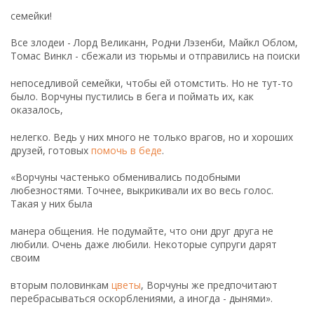
семейки!
Все злодеи - Лорд Великанн, Родни Лэзенби, Майкл Облом,
Томас Винкл - сбежали из тюрьмы и отправились на поиски
непоседливой семейки, чтобы ей отомстить. Но не тут-то
было. Ворчуны пустились в бега и поймать их, как
оказалось,
нелегко. Ведь у них много не только врагов, но и хороших
друзей, готовых
помочь в беде
.
«Ворчуны частенько обменивались подобными
любезностями. Точнее, выкрикивали их во весь голос.
Такая у них была
манера общения. Не подумайте, что они друг друга не
любили. Очень даже любили. Некоторые супруги дарят
своим
вторым половинкам
цветы
, Ворчуны же предпочитают
перебрасываться оскорблениями, а иногда - дынями».