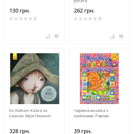
рогата
130 грн.
262 грн.
0
0
Ен Лейсен: Казка за
Чарівна мозаїка з
казкою. Мрія Піноккіо
наліпками. Равлик
328 грн.
39 грн.