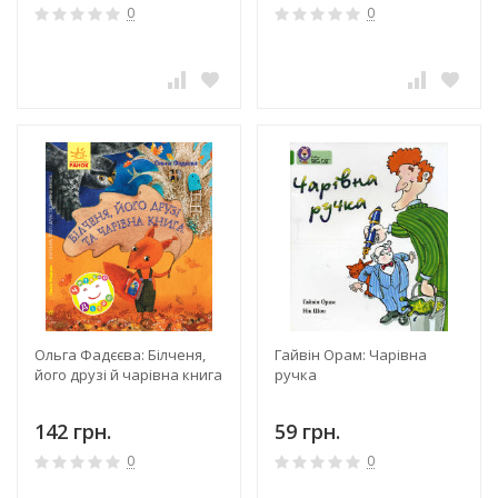
0
0
Ольга Фадєєва: Білченя,
Гайвін Орам: Чарівна
його друзі й чарівна книга
ручка
142 грн.
59 грн.
0
0