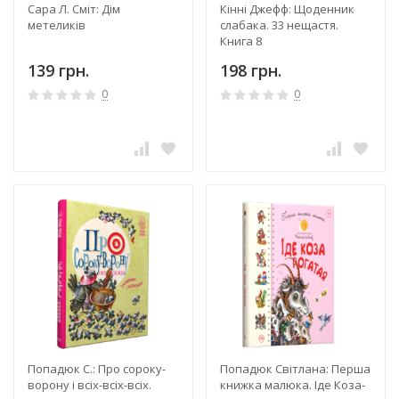
Сара Л. Сміт: Дім
Кінні Джефф: Щоденник
метеликів
слабака. 33 нещастя.
Книга 8
139 грн.
198 грн.
0
0
Попадюк С.: Про сороку-
Попадюк Світлана: Перша
ворону і всіх-всіх-всіх.
книжка малюка. Іде Коза-