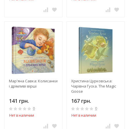
Мар'яна Савка: Колисанки
Христина Цурковська:
і дрімливі вірші
Чарівна Гуска. The Magic
Goose
141 грн.
167 грн.
0
0
Нет в наличии
Нет в наличии