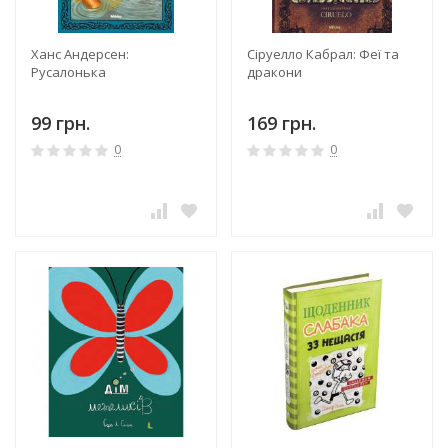
Ханс Андерсен:
Сіруелло Кабрал: Феї та
Русалонька
дракони
99 грн.
169 грн.
0
0