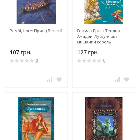
Ромбі, Ноге: Принц Венеції
Гофман Ернст Теодор
Амадей: Лускунчик і
мишачий король
107 грн.
127 грн.
0
0