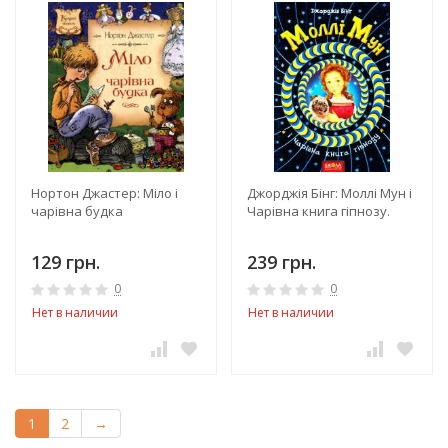
Нортон Джастер: Міло і
Джорджія Бінг: Моллі Мун і
чарівна будка
Чарівна книга гіпнозу.
129 грн.
239 грн.
0
0
Нет в наличии
Нет в наличии
1
2
→