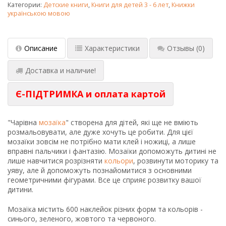
Категории:
Детские книги
,
Книги для детей 3 - 6 лет
,
Книжки
українською мовою
Описание
Характеристики
Отзывы
(0)
Доставка и наличие!
Є-ПІДТРИМКА и оплата картой
"Чарівна
мозаїка
" створена для дітей, які ще не вміють
розмальовувати, але дуже хочуть це робити. Для цієї
мозаїки зовсім не потрібно мати клей і ножиці, а лише
вправні пальчики і фантазію. Мозаїки допоможуть дитині не
лише навчитися розрізняти
кольори
, розвинути моторику та
уяву, але й допоможуть познайомитися з основними
геометричними фігурами. Все це сприяє розвитку вашої
дитини.
Мозаїка містить 600 наклейок різних форм та кольорів -
синього, зеленого, жовтого та червоного.