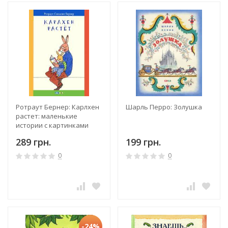
Ротраут Бернер: Карлхен
Шарль Перро: Золушка
растет: маленькие
истории с картинками
289 грн.
199 грн.
0
0
-24%