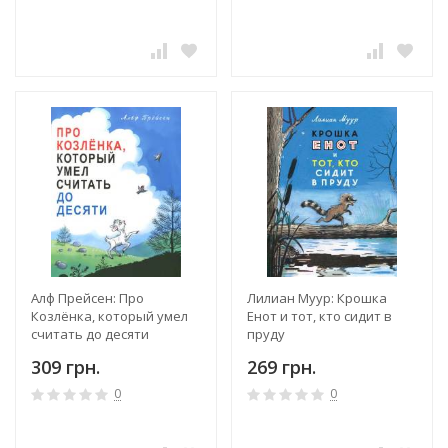
Алф Прейсен: Про
Лилиан Муур: Крошка
Козлёнка, который умел
Енот и тот, кто сидит в
считать до десяти
пруду
309 грн.
269 грн.
0
0