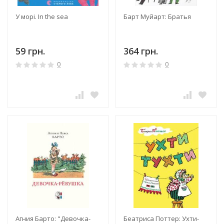
У морі. In the sea
Барт Муйарт: Братья
59 грн.
364 грн.
0
0
Агния Барто: "Девочка-
Беатриса Поттер: Ухти-