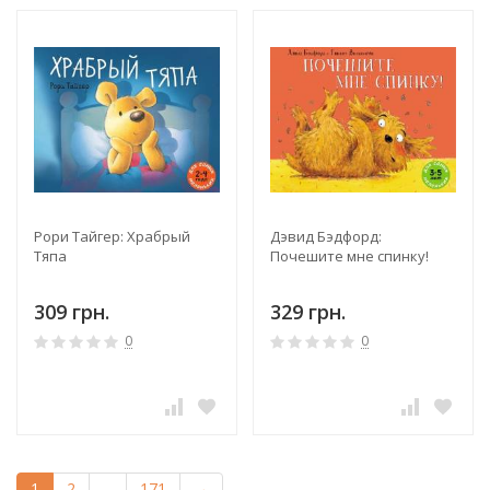
Рори Тайгер: Храбрый
Дэвид Бэдфорд:
Тяпа
Почешите мне спинку!
309 грн.
329 грн.
0
0
1
2
...
171
→