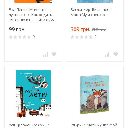
Ева Левит: Мама, ты
Висландер, Висландер:
лучше всех! Как родить
Мама Му и снегокат
пятерню и не сойти с ума
99 грн.
309 грн.
359 грн.
0
0
Ася Кравченко: Лучше
Ульрике Мотшиуниг: Мой