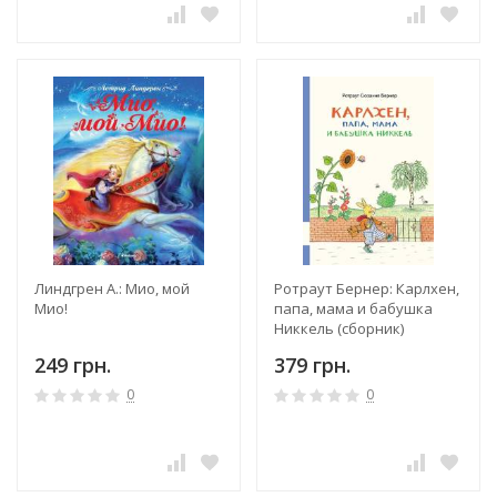
Линдгрен А.: Мио, мой
Ротраут Бернер: Карлхен,
Мио!
папа, мама и бабушка
Никкель (сборник)
249 грн.
379 грн.
0
0