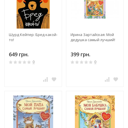
Шурд Кейпер: Бред какой-
Ирина Зартайская: Мой
то!
дедушка самый лучший!
649 грн.
399 грн.
0
0