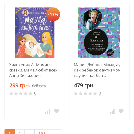
-17%
Хилькевич А.: Мамины
Мария Дубова: Мама, ау.
сказки. Мама любит всех.
Как ребенок с аутизмом
Анна Хилькевич.
научил нас быть
счастливыми
299 грн.
479 грн.
359 грн.
0
0
1
2
...
191
→