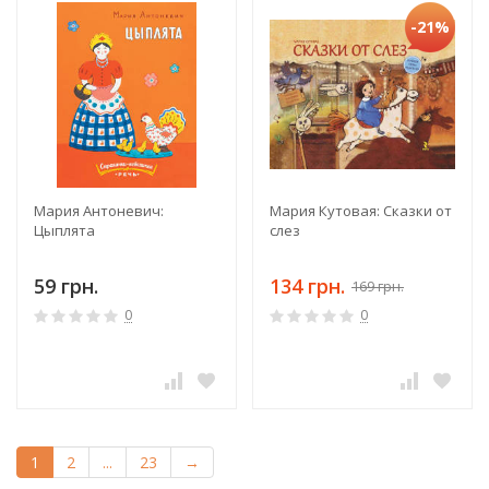
-21%
Мария Антоневич:
Мария Кутовая: Сказки от
Цыплята
слез
59 грн.
134 грн.
169 грн.
0
0
1
2
...
23
→