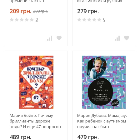
времени. Часть 1
итальянских и русских
пословиц
209 грн.
279 грн.
298 грн.
0
0
Мария Бойко: Почему
Мария Дубова: Мама, ау.
бриллианты дороже
Как ребенок с аутизмом
воды? И еще 47 вопросов
научил нас быть
об экономике
счастливыми
489 грн.
479 грн.