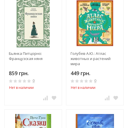
Бьянка Питцорно:
Голубев А.Ю.: Атлас
Французская няня
животных и растений
мира
859 грн.
449 грн.
0
0
Нет в наличии
Нет в наличии