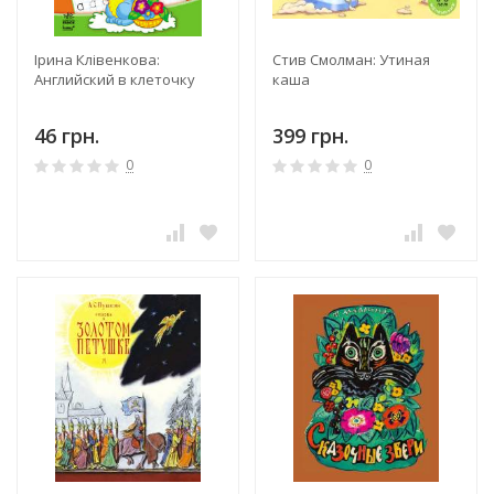
Ірина Клівенкова:
Стив Смолман: Утиная
Английский в клеточку
каша
46 грн.
399 грн.
0
0