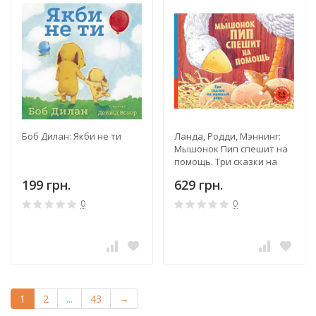
Боб Дилан: Якби не ти
Ланда, Родди, Мэннинг:
Мышонок Пип спешит на
помощь. Три сказки на
каждый день
199 грн.
629 грн.
0
0
1
2
...
43
→