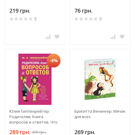
219 грн.
76 грн.
0
0
-6%
Юлия Гиппенрейтер:
Бригитта Венингер: Мячик
Родителям. Книга
для всех
вопросов и ответов. Что
делать, чтобы дети
289 грн.
269 грн.
309 грн.
хотели учиться, умели