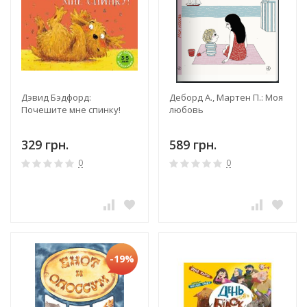
Дэвид Бэдфорд:
Деборд А., Мартен П.: Моя
Почешите мне спинку!
любовь
329 грн.
589 грн.
0
0
-19%