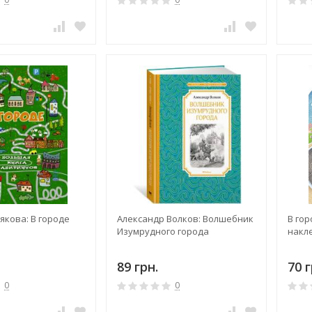
якова: В городе
Александр Волков: Волшебник
В го
Изумрудного города
накл
89 грн.
70 г
0
0