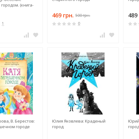
 городом. (книга-
ш)
469 грн.
489 
500 грн.
1
0
рова, В. Берестов:
Юлия Яковлева: Краденый
Юрий
ушечном городе
город
горо