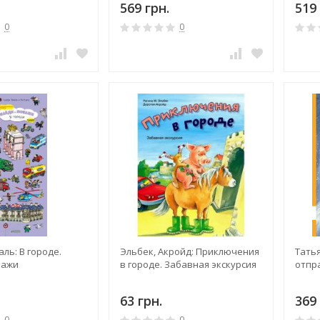
569 грн.
519 
0
0
ль: В городе.
Эльбек, Акройд: Приключения
Тать
кажи
в городе. Забавная экскурсия
отпр
63 грн.
369 
0
0