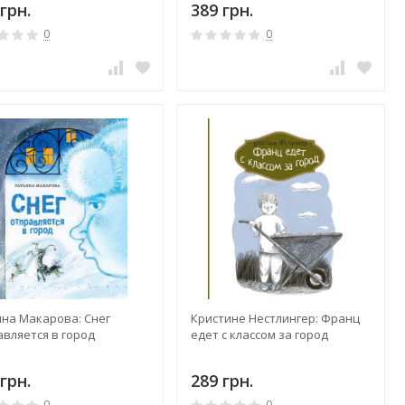
грн.
389 грн.
0
0
яна Макарова: Снег
Кристине Нестлингер: Франц
авляется в город
едет с классом за город
грн.
289 грн.
0
0