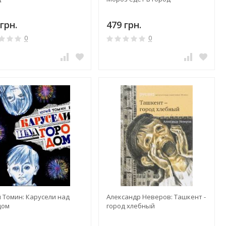
грн.
479 грн.
0
0
 Томин: Карусели над
Александр Неверов: Ташкент -
дом
город хлебный