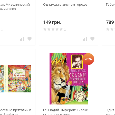
ая, Мизелиньский:
Однажды в зимнем городе
Гёбел
лкин 3000
149 грн.
789 
0
0
-6%
: Весёлые пряталки в
Геннадий Цыферов: Сказки
Эдит
у. Весёлые
старинного города
горо