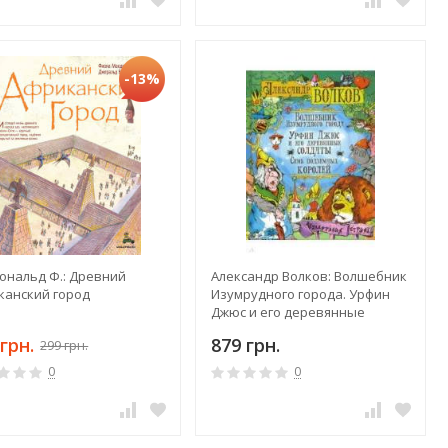
-13%
ональд Ф.: Древний
Александр Волков: Волшебник
канский город
Изумрудного города. Урфин
Джюс и его деревянные
солдаты. Семь подземных
грн.
879 грн.
299 грн.
королей
0
0