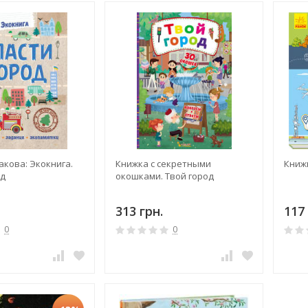
акова: Экокнига.
Книжка с секретными
Книж
од
окошками. Твой город
313 грн.
117 
0
0