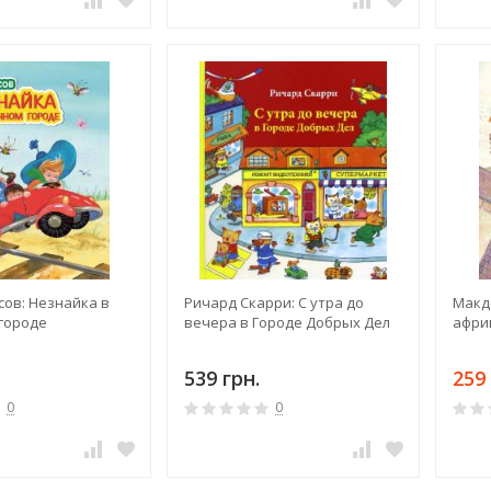
сов: Незнайка в
Ричард Скарри: С утра до
Макд
городе
вечера в Городе Добрых Дел
афри
539 грн.
259 
0
0