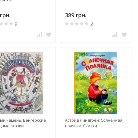
грн.
389 грн.
0
0
лый камень. Венгерские
Астрид Линдгрен: Солнечная
дные сказки
полянка. Сказки