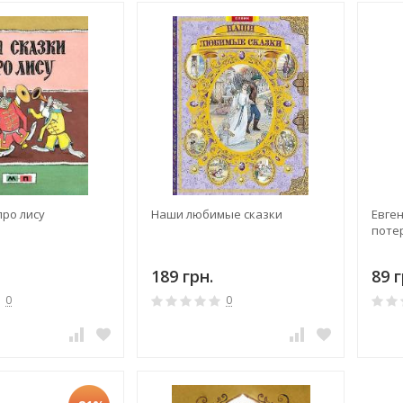
про лису
Наши любимые сказки
Евге
поте
189 грн.
89 г
0
0