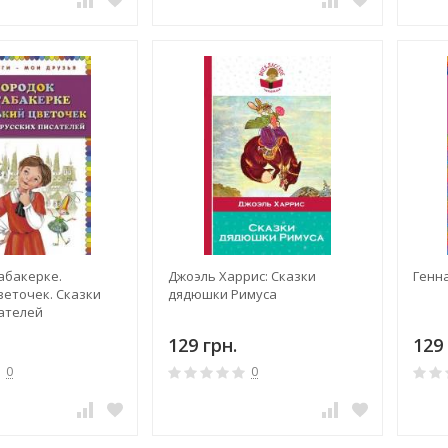
абакерке.
Джоэль Харрис: Сказки
Генн
веточек. Сказки
дядюшки Римуса
сателей
129 грн.
129 
0
0