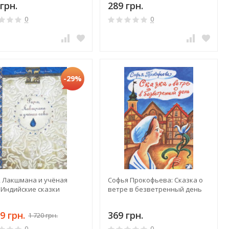
грн.
289 грн.
0
0
-29%
, Лакшмана и учёная
Софья Прокофьева: Сказка о
 Индийские сказки
ветре в безветренный день
9 грн.
369 грн.
1 720 грн.
0
0