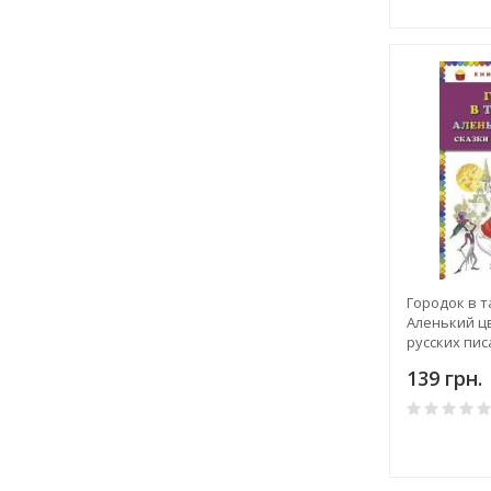
Городок в т
Аленький ц
русских пи
139 грн.