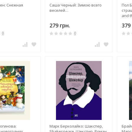
ен: Снежная
Саша Черный: Зимою всего
Пол Б
веселей…
страш
and t
279 грн.
379 
0
0
огинова:
Марк Берколайко: Шакспер,
Брай
 новогодних
Shakespeare, Шекспир. Роман
Марг