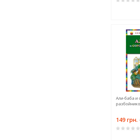
Али-баба и 
разбойнико
149 грн.