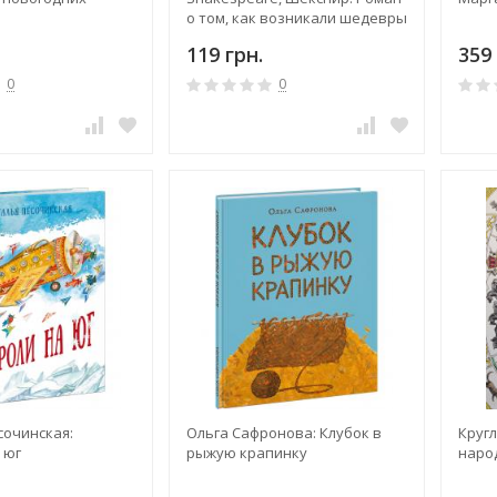
о том, как возникали шедевры
119 грн.
359 
0
0
сочинская:
Ольга Сафронова: Клубок в
Круг
 юг
рыжую крапинку
наро