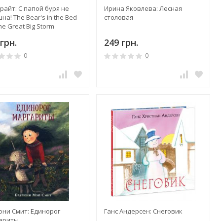
райт: С папой буря не
Ирина Яковлева: Лесная
на! The Bear's in the Bed
столовая
he Great Big Storm
грн.
249 грн.
0
0
они Смит: Единорог
Ганс Андерсен: Снеговик
ариты