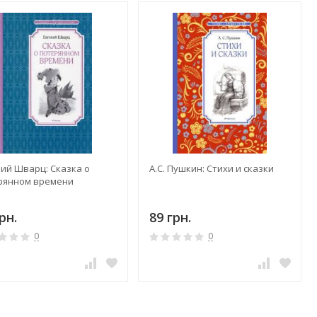
ний Шварц: Сказка о
А.С. Пушкин: Стихи и сказки
рянном времени
рн.
89 грн.
0
0