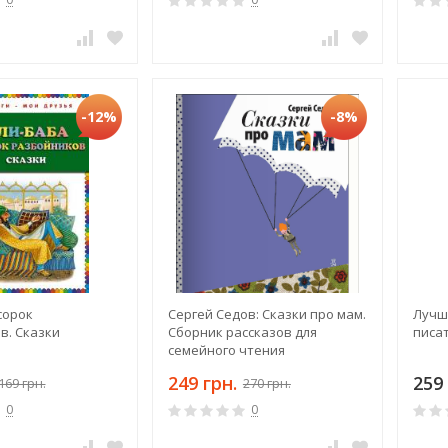
-12%
-8%
сорок
Сергей Седов: Сказки про мам.
Лучш
в. Сказки
Cборник рассказов для
писа
семейного чтения
249 грн.
259 
169 грн.
270 грн.
0
0