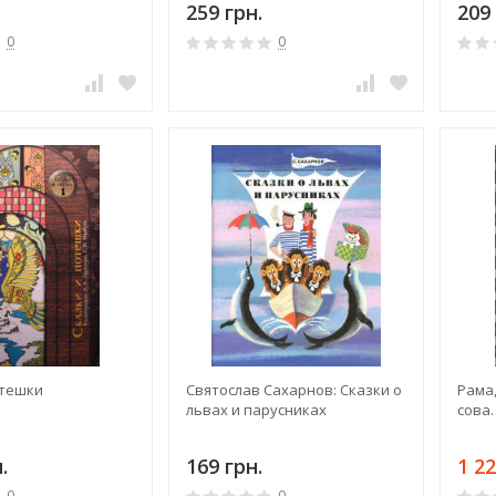
259 грн.
209 
0
0
отешки
Святослав Сахарнов: Сказки о
Рама
львах и парусниках
сова.
.
169 грн.
1 22
0
0