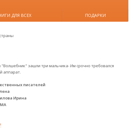
НИГИ ДЛЯ ВСЕХ
ПОДАРКИ
 страны
 "Волшебник" зашли три мальчика- Им срочно требовался
й аппарат.
чественных писателей
Елена
рилова Ирина
ГМА
и