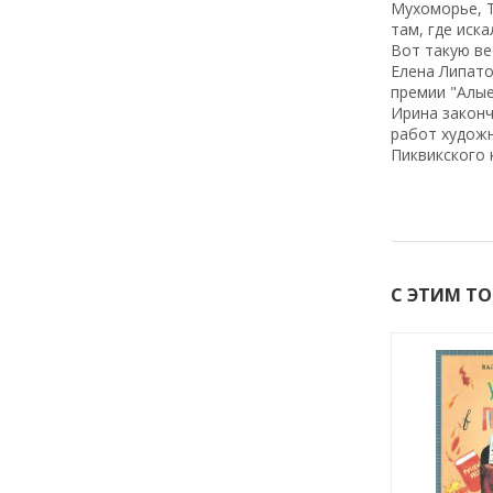
Мухоморье, Т
там, где иска
Вот такую ве
Елена Липато
премии "Алые
Ирина законч
работ художн
Пиквикского к
С ЭТИМ Т