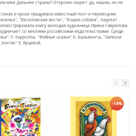
ьчики Дальние страны? Откроем секрет: да, нашли, но не
стихах и прозе придумала известный поэт и переводчик
Аленка", "Веселовские вести", "Кошки-собаки", лауреат
оиллюстрировала книгу молодая художница Ирина Гаврилова.
трудничает со многими российскими издательствами. Среди
ье" Л. Кэрролла, "Фейные сказки" К. Бальмонта, "Записки
 зонтик" Е. Ярцевой.
-14%