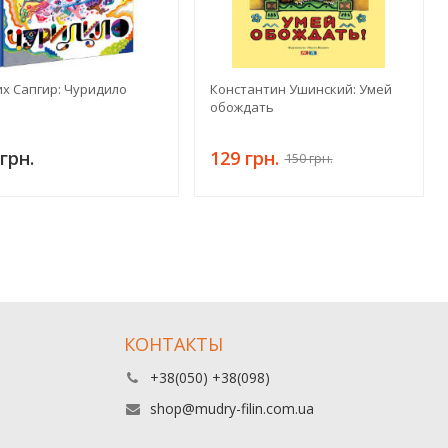
х Сапгир: Чуридило
Константин Ушинский: Умей
обождать
грн.
129 грн.
150 грн.
КОНТАКТЫ
+38(050) +38(098)
shop@mudry-filin.com.ua