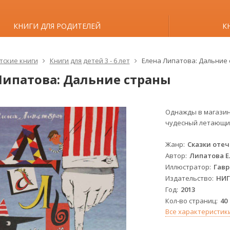
КНИГИ ДЛЯ РОДИТЕЛЕЙ
К
тские книги
Книги для детей 3 - 6 лет
Елена Липатова: Дальние
Липатова: Дальние страны
Однажды в магазин
чудесный летающи
Жанр
Сказки оте
Автор
Липатова 
Иллюстратор
Гав
Издательство
НИ
Год
2013
Кол-во страниц
40
Все характеристик