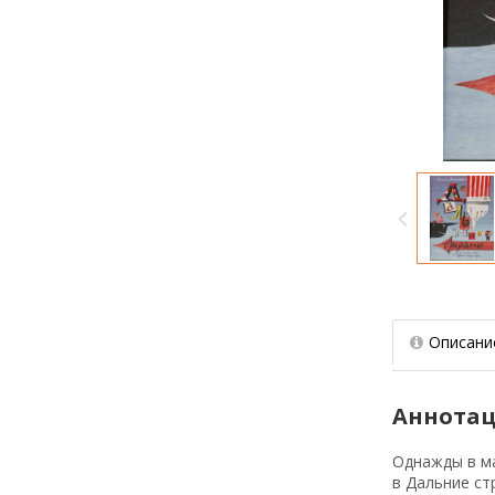
Описани
Аннотац
Однажды в ма
в Дальние ст