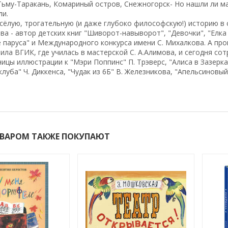
ьму-Таракань, Комариный остров, Снежногорск- Но нашли ли мал
ли.
сёлую, трогательную (и даже глубоко философскую!) историю в 
ва - автор детских книг "Шиворот-навыворот", "Девочки", "Елка 
 паруса" и Международного конкурса имени С. Михалкова. А пр
ила ВГИК, где училась в мастерской С. А.Алимова, и сегодня со
ицы иллюстрации к "Мэри Поппинс" П. Трэверс, "Алиса в Зазеркал
луба" Ч. Диккенса, "Чудак из 6Б" В. Железникова, "Апельсиновый
ОВАРОМ ТАКЖЕ ПОКУПАЮТ