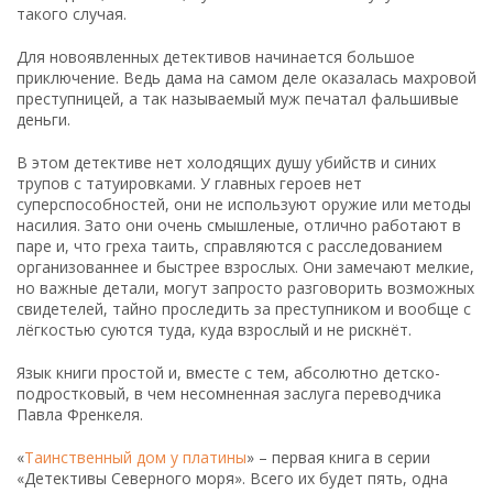
такого случая.
Для новоявленных детективов начинается большое
приключение. Ведь дама на самом деле оказалась махровой
преступницей, а так называемый муж печатал фальшивые
деньги.
В этом детективе нет холодящих душу убийств и синих
трупов с татуировками. У главных героев нет
суперспособностей, они не используют оружие или методы
насилия. Зато они очень смышленые, отлично работают в
паре и, что греха таить, справляются с расследованием
организованнее и быстрее взрослых. Они замечают мелкие,
но важные детали, могут запросто разговорить возможных
свидетелей, тайно проследить за преступником и вообще с
лёгкостью суются туда, куда взрослый и не рискнёт.
Язык книги простой и, вместе с тем, абсолютно детско-
подростковый, в чем несомненная заслуга переводчика
Павла Френкеля.
«
Таинственный дом у платины
» – первая книга в серии
«Детективы Северного моря». Всего их будет пять, одна