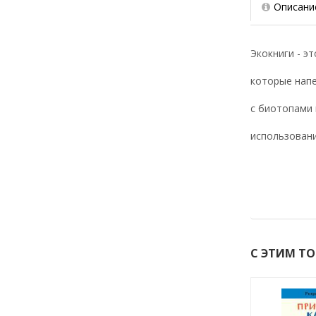
Описани
Экокниги - э
которые напе
с биотопами 
использовани
С ЭТИМ Т