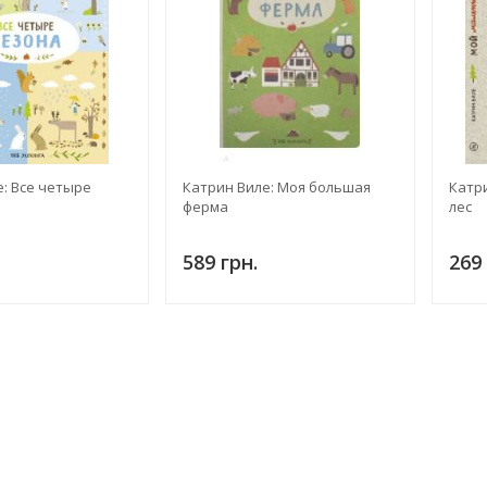
: Все четыре
Катрин Виле: Моя большая
Катр
ферма
лес
589 грн.
269 