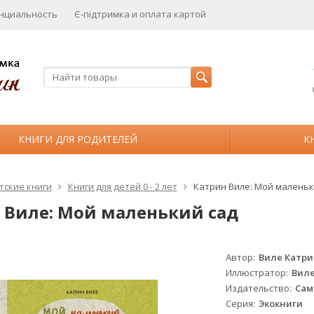
нциальность
Є-підтримка и оплата картой
КНИГИ ДЛЯ РОДИТЕЛЕЙ
К
тские книги
Книги для детей 0 - 2 лет
Катрин Виле: Мой маленьк
 Виле: Мой маленький сад
Автор
Виле Катр
Иллюстратор
Виле
Издательство
Сам
Серия
Экокниги