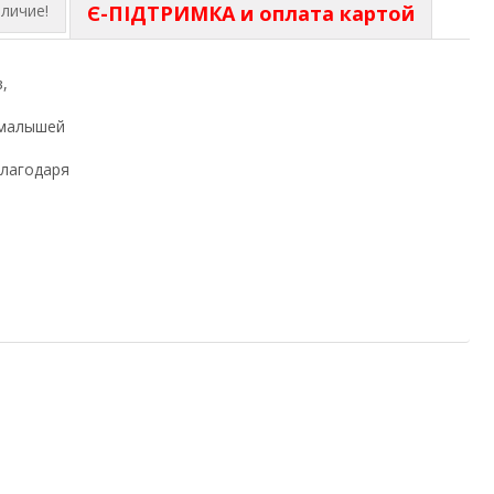
личие!
Є-ПІДТРИМКА и оплата картой
,
 малышей
Благодаря