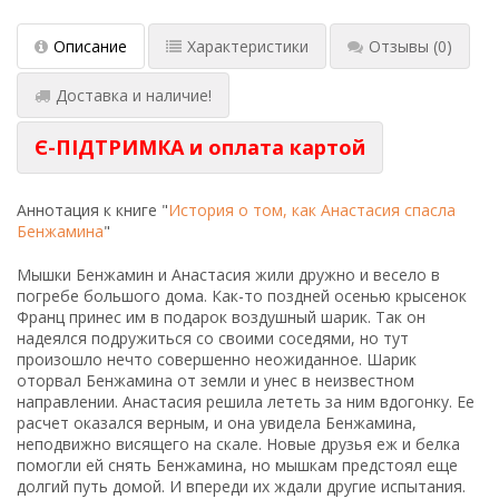
Описание
Характеристики
Отзывы
(0)
Доставка и наличие!
Є-ПІДТРИМКА и оплата картой
Аннотация к книге "
История о том, как Анастасия спасла
Бенжамина
"
Мышки Бенжамин и Анастасия жили дружно и весело в
погребе большого дома. Как-то поздней осенью крысенок
Франц принес им в подарок воздушный шарик. Так он
надеялся подружиться со своими соседями, но тут
произошло нечто совершенно неожиданное. Шарик
оторвал Бенжамина от земли и унес в неизвестном
направлении. Анастасия решила лететь за ним вдогонку. Ее
расчет оказался верным, и она увидела Бенжамина,
неподвижно висящего на скале. Новые друзья еж и белка
помогли ей снять Бенжамина, но мышкам предстоял еще
долгий путь домой. И впереди их ждали другие испытания.