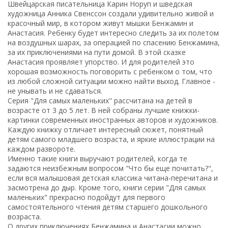
Швейцарская писательница Карин Норуп и шведская
художница Анника Свенссон создали удивительно живой и
красочный мир, в котором живут мышки Бенжамин и
Анастасия. Ребенку будет интересно следить за их полетом
на воздушных шарах, за операцией по спасению Бенжамина,
за их приключениями на пути домой. В этой сказке
Анастасия проявляет упорство. И для родителей это
хорошая возможность поговорить с ребенком о том, что
из любой сложной ситуации можно найти выход. Главное -
не унывать и не сдаваться.
Серия "Для самых маленьких" рассчитана на детей в
возрасте от 3 до 5 лет. В ней собраны лучшие книжки-
картинки современных иностранных авторов и художников.
Каждую книжку отличает интересный сюжет, понятный
детям самого младшего возраста, и яркие иллюстрации на
каждом развороте.
Именно такие книги выручают родителей, когда те
задаются неизбежным вопросом "Что бы еще почитать?",
если вся малышовая детская классика читана-перечитана и
засмотрена до дыр. Кроме того, книги серии "Для самых
маленьких" прекрасно подойдут для первого
самостоятельного чтения детям старшего дошкольного
возраста.
О других приключениях Бенжамина и Анастасии можно