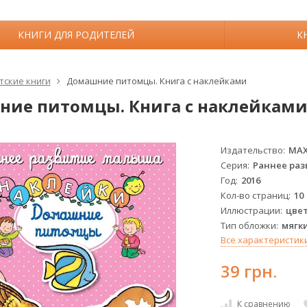
КНИГИ ДЛЯ РОДИТЕЛЕЙ
К
тские книги
Домашние питомцы. Книга с наклейками
ие питомцы. Книга с наклейкам
Издательство
МА
Серия
Раннее ра
Год
2016
Кол-во страниц
10
Иллюстрации
цве
Тип обложки
мягк
Все характеристик
39 грн.
К сравнению