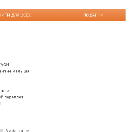
НИГИ ДЛЯ ВСЕХ
ПОДАРКИ
и
ХАОН
звитие малыша
тные
ий переплет
и
В избранное