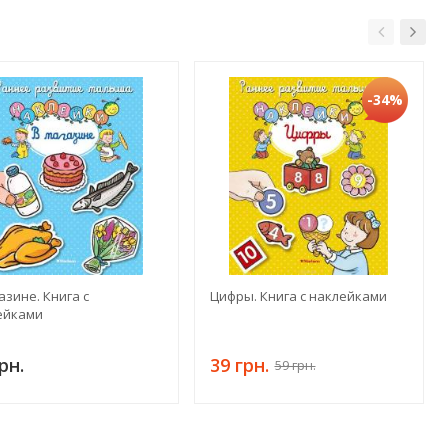
-34%
азине. Книга с
Цифры. Книга с наклейками
ейками
рн.
39 грн.
59 грн.