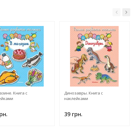
азине. Книга с
Динозавры. Книга с
ейками
наклейками
рн.
39 грн.