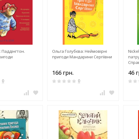
 Паддінгтон.
Ольга Голубєва: Неймовірні
Nick
ригоди
пригоди Мандарини Сергіївни
патру
Справ
166 грн.
46 г
0
0