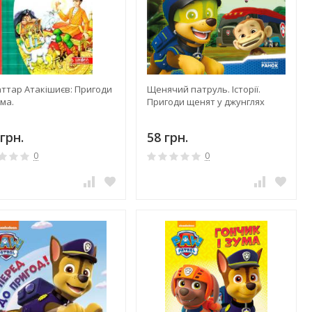
аттар Атакішиєв: Пригоди
Щенячий патруль. Історії.
іма.
Пригоди щенят у джунглях
грн.
58 грн.
0
0