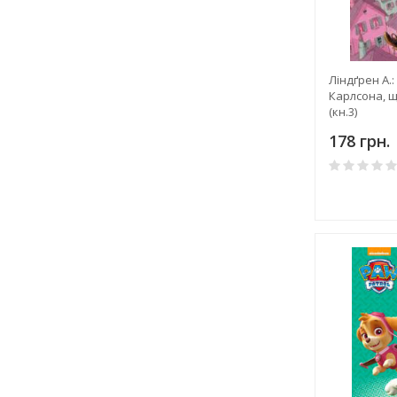
Ліндґрен А.:
Карлсона, щ
(кн.3)
178 грн.