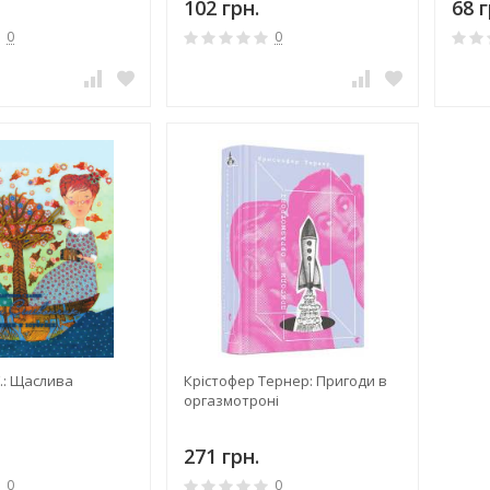
102 грн.
68 г
0
0
Г.: Щаслива
Крістофер Тернер: Пригоди в
оргазмотроні
271 грн.
0
0