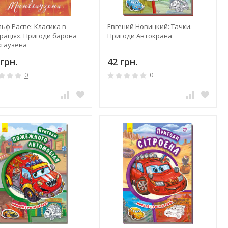
ьф Распе: Класика в
Евгений Новицкий: Тачки.
раціях. Пригоди барона
Пригоди Автокрана
гаузена
грн.
42 грн.
0
0