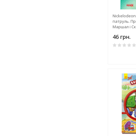
Nickelodeo
патруль. Пр
Маршал і С
46 грн.