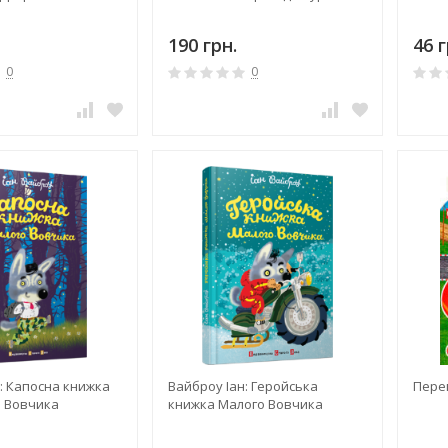
190 грн.
46 г
0
0
: Капосна книжка
Вайброу Іан: Геройська
Перег
 Вовчика
книжка Малого Вовчика