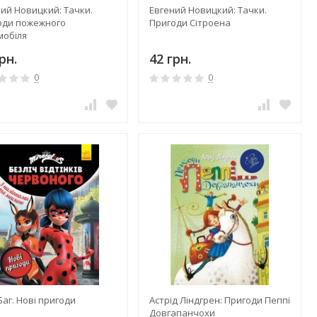
ий Новицкий: Тачки.
Евгений Новицкий: Тачки.
оди пожежного
Пригоди Сітроена
мобіля
рн.
42 грн.
0
0
Баг. Нові пригоди
Астрід Ліндгрен: Пригоди Пеппі
Довгапанчохи