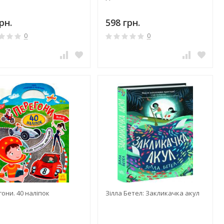
рн.
598 грн.
0
0
они. 40 наліпок
Зілла Бетел: Закликачка акул