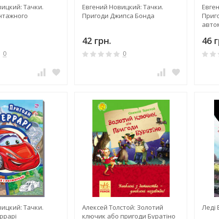
ицкий: Тачки.
Евгений Новицкий: Тачки.
Евген
нтажного
Пригоди Джипса Бонда
Приг
авто
42 грн.
46 г
0
0
ицкий: Тачки.
Алексей Толстой: Золотий
Леді 
ррарі
ключик або пригоди Буратіно