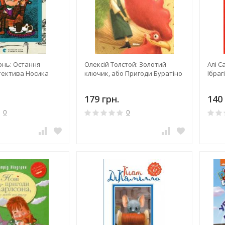
онь: Остання
Олексій Толстой: Золотий
Алі С
тектива Носика
ключик, або Пригоди Буратіно
Ібраг
179 грн.
140 
0
0