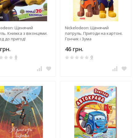
elodeon: Щенячий
Nickelodeon: Щенячий
ль. Книжка з віконцями.
патруль. Пригоди на картоні.
д до пригод!
Гончик і Зума
грн.
46 грн.
0
0