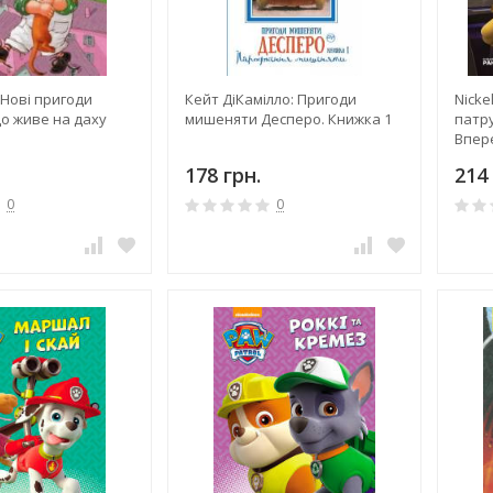
 Нові пригоди
Кейт ДіКамілло: Пригоди
Nick
о живе на даху
мишеняти Десперо. Книжка 1
патру
Впере
178 грн.
214 
0
0