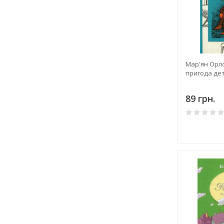
Мар'ян Орл
пригода де
89 грн.