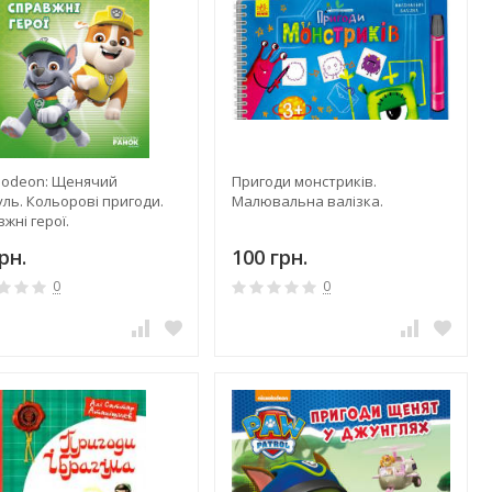
elodeon: Щенячий
Пригоди монстриків.
ль. Кольорові пригоди.
Малювальна валізка.
жні герої.
рн.
100 грн.
0
0