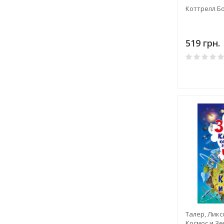
Коттрелл Бо
519 грн.
Талер, Ликс
Космос и Зе