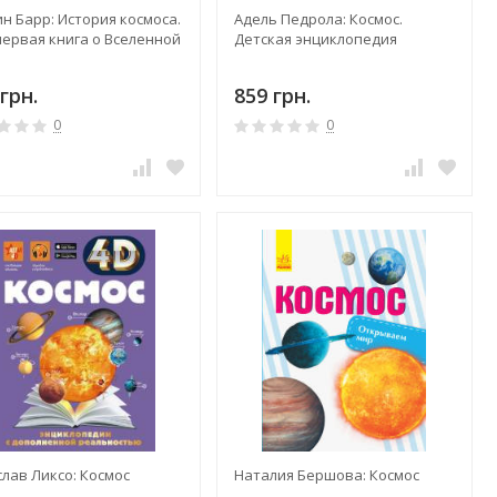
н Барр: История космоса.
Адель Педрола: Космос.
первая книга о Вселенной
Детская энциклопедия
грн.
859 грн.
0
0
лав Ликсо: Космос
Наталия Бершова: Космос