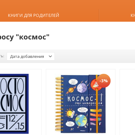
КНИГИ ДЛЯ РОДИТЕЛЕЙ
К
росу "космос"
ь:
Дата добавления
-3%