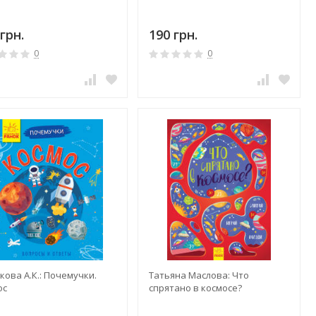
грн.
190 грн.
0
0
кова А.К.: Почемучки.
Татьяна Маслова: Что
ос
спрятано в космосе?