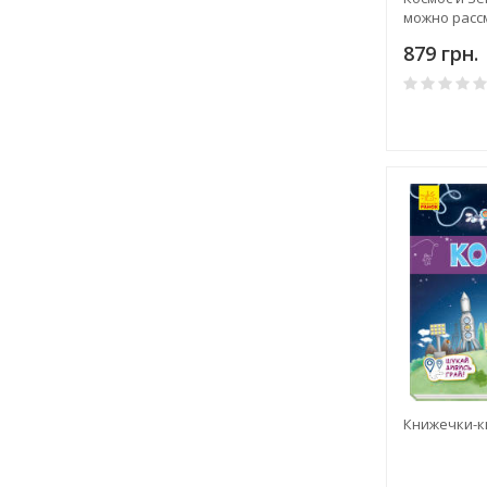
можно расс
год
879 грн.
Книжечки-к