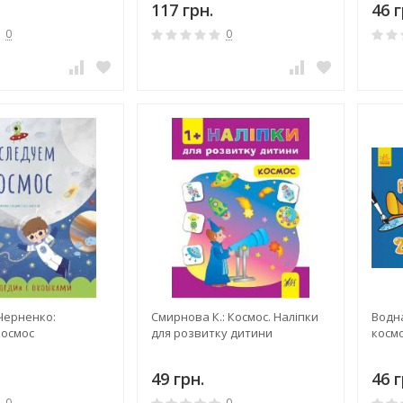
117 грн.
46 г
0
0
Черненко:
Смирнова К.: Космос. Наліпки
Водна
космос
для розвитку дитини
косм
49 грн.
46 г
0
0