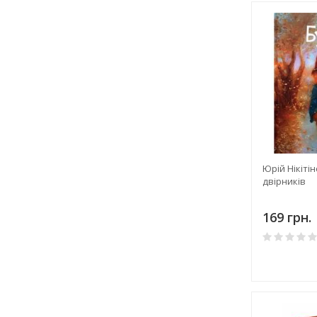
Юрій Нікіті
двірників
169 грн.