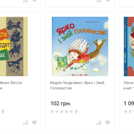
йкин: Вести
Марія Людкевич: Ярко і Змій
Лена 
ак
Головастик
книг
102 грн.
1 09
0
0