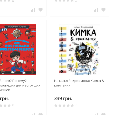
 Зачем? Почему?
Наталья Евдокимова: Кимка &
клопедия для настоящих
компания
чишек
грн.
339 грн.
0
0