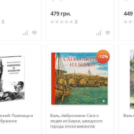
479 грн.
449 
0
0
-12%
вский: Пшеница и
Валь, Амбросиани: Сага о
Валь
збранное
людях из Бирки, шведского
города эпохи викингов