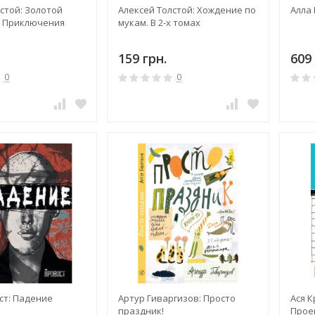
стой: Золотой
Алексей Толстой: Хождение по
Алла 
и Приключения
мукам. В 2-х томах
159 грн.
609 
0
0
ст: Падение
Артур Гиваргизов: Просто
Ася К
праздник!
Прое