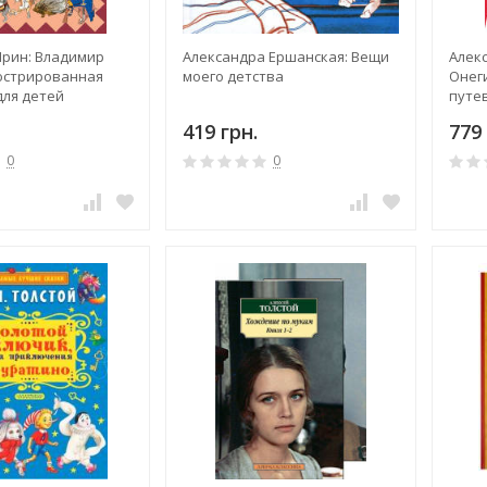
Ярин: Владимир
Александра Ершанская: Вещи
Алек
юстрированная
моего детства
Онег
для детей
путе
419 грн.
779 
0
0