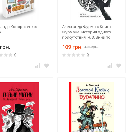
сандр Кондратенко:
Александр Фурман: Книга
р
Фурмана. История одного
присутствия. Ч. 3. Вниз по
кроличьей норе
грн.
109 грн.
135 грн.
0
0