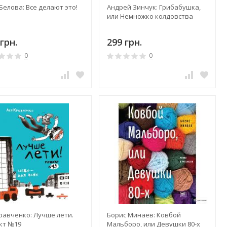
Белова: Все делают это!
Андрей Зинчук: Грибабушка,
или Немножко колдовства
грн.
299 грн.
0
0
равченко: Лучше лети.
Борис Минаев: Ковбой
кт №19
Мальборо, или Девушки 80-х