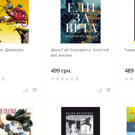
не: Дилижанс
Джон Гай: Елизавета. Золотой
Тома
век Англии
499 грн.
489 
0
0