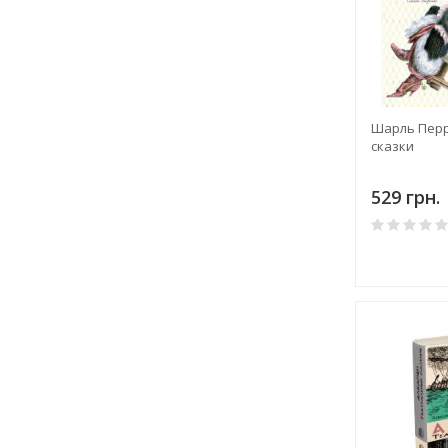
Шарль Перр
сказки
529 грн.