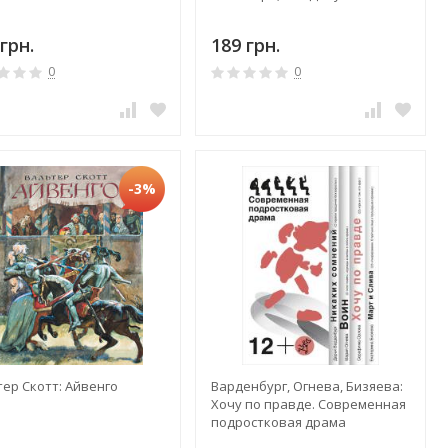
грн.
189 грн.
0
0
-3%
тер Скотт: Айвенго
Варденбург, Огнева, Бизяева:
Хочу по правде. Современная
подростковая драма