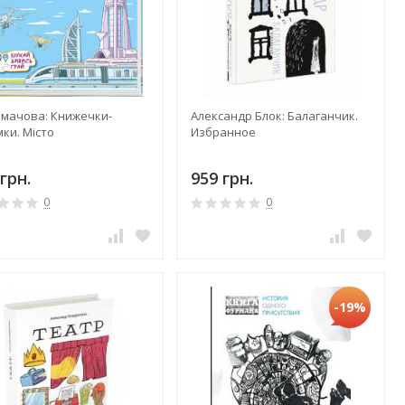
лмачова: Книжечки-
Александр Блок: Балаганчик.
ки. Місто
Избранное
грн.
959 грн.
0
0
-19%