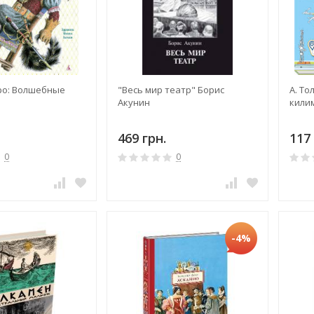
о: Волшебные
"Весь мир театр" Борис
А. То
Акунин
килим
469 грн.
117 
0
0
-4%