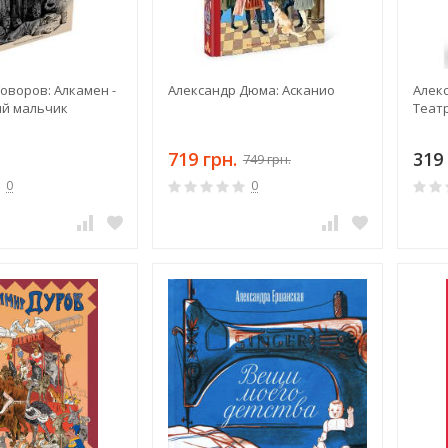
оворов: Алкамен -
Александр Дюма: Асканио
Алек
й мальчик
Теат
719 грн.
319 
749 грн.
0
0