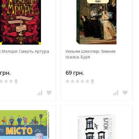
с Мэлори: Смерть Артура
Уильям Шекспир: Зимняя
сказка. Буря
грн.
69 грн.
0
0