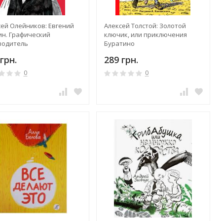
сей Олейников: Евгений
Алексей Толстой: Золотой
ин. Графический
ключик, или приключения
водитель
Буратино
грн.
289 грн.
0
0