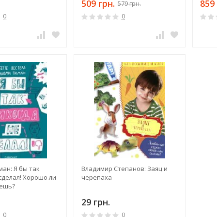
509 грн.
859 
579 грн.
0
0
ман: Я бы так
Владимир Степанов: Заяц и
сделал! Хорошо ли
черепаха
аешь?
29 грн.
0
0