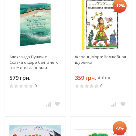
-12%
Александр Пушкин:
Ференц Мора: Волшебная
Сказка о царе Салтане, о
шубейка
сыне его славном и
могучем богатыре князе
579 грн.
359 грн.
410 грн.
Гвидоне
0
0
-9%