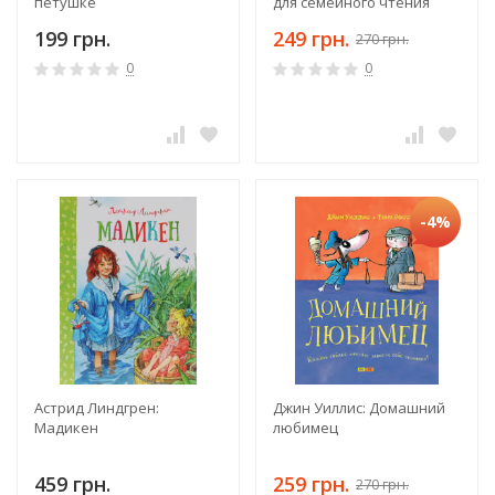
петушке
для семейного чтения
199 грн.
249 грн.
270 грн.
0
0
-4%
Астрид Линдгрен:
Джин Уиллис: Домашний
Мадикен
любимец
459 грн.
259 грн.
270 грн.