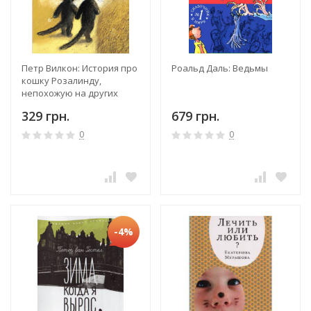
Петр Вилкон: История про
Роальд Даль: Ведьмы
кошку Розалинду,
непохожую на других
329 грн.
679 грн.
0
0
-4%