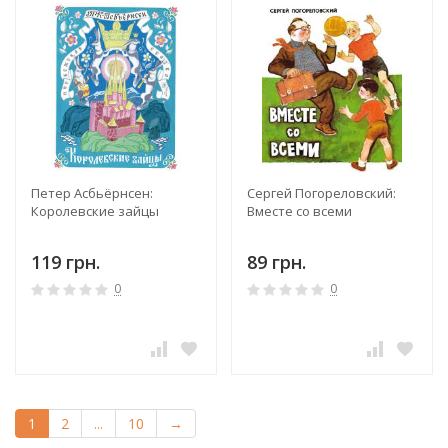
Петер Асбьёрнсен:
Сергей Погореловский:
Королевские зайцы
Вместе со всеми
119 грн.
89 грн.
0
0
1
2
...
10
→