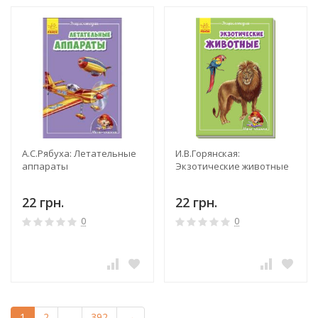
А.С.Рябуха: Летательные
И.В.Горянская:
аппараты
Экзотические животные
22 грн.
22 грн.
0
0
1
2
...
392
→