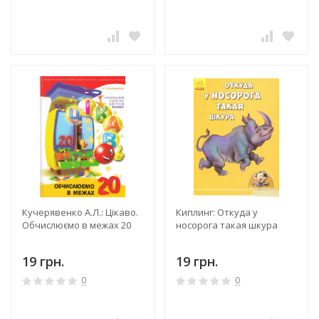
Кучерявенко А.Л.: Цікаво.
Киплинг: Откуда у
Обчислюємо в межах 20
носорога такая шкура
19 грн.
19 грн.
0
0