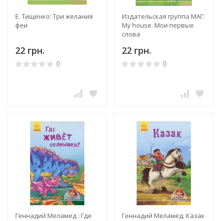
Е. Тищенко: Три желания
Издательская группа МАГ:
феи
My house. Мои первые
слова
22 грн.
22 грн.
0
0
Геннадий Меламед : Где
Геннадий Меламед: Казак