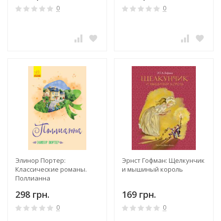
0
0
Элинор Портер:
Эрнст Гофман: Щелкунчик
Классические романы.
и мышиный король
Поллианна
298 грн.
169 грн.
0
0