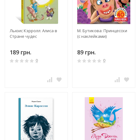
Льюис Кэрролл: Алиса в
М. Бутикова: Принцесски
Стране чудес
(с наклейками)
189 грн.
89 грн.
0
0