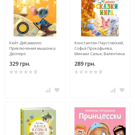
Кейт ДиКамилло:
Константин Паустовский,
Приключения мышонка
Софья Прокофьева,
Десперо
Михаил Салье, Валентина
Рябченко, Е. Чистякова-
329 грн.
289 грн.
Вэр: Лучшие сказки мира
0
0