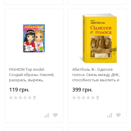
FASHION Top model.
Абитболь Ж.: Одиссея
Создай образы. Наклей,
голоса. Связь между ДНК,
раскрась, вырежь,
способностью мыслить и
дорисуй
общаться. Путь длиной в
119 грн.
399 грн.
5 миллионов лет
0
0