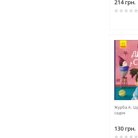
214 грн.
Журба А.: Щ
садок
130 грн.