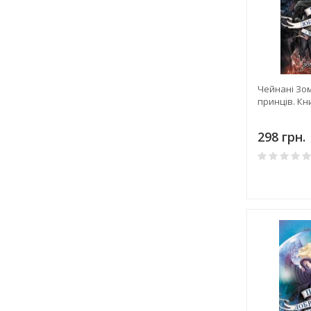
Чейнані Зом
принців. Кн
298 грн.