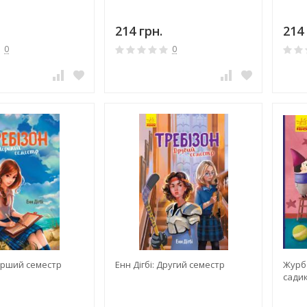
214 грн.
214 
0
0
Перший семестр
Енн Дігбі: Другий семестр
Журба
сади