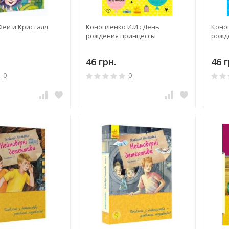
Феи и Кристалл
Конопленко И.И.: День
Коноп
рождения принцессы
рожд
46 грн.
46 г
0
0