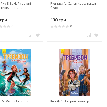
йко В.З.: Неймовірні
Руднєва А.: Салон красоты для
тиви. Частина 1
белок
грн.
130 грн.
0
0
ігбі: Летний семестр
Енн Дігбі: Второй семестр