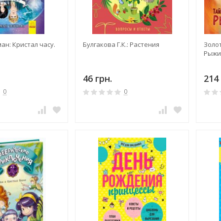
ан: Кристал часу.
Булгакова Г.К.: Растения
Золот
Рыжи
46 грн.
214 
0
0