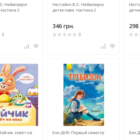
З.: Неймовірні
Нестайко В.З.: Неймовірні
Неста
Частина 3
детективи. Частина 2
детек
346 грн.
298 
0
0
 Зайчик зовёт на
Енн Дігбі: Первый семестр
Енн Д