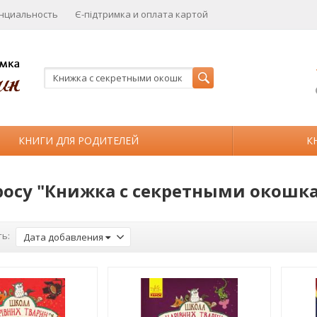
нциальность
Є-підтримка и оплата картой
КНИГИ ДЛЯ РОДИТЕЛЕЙ
К
росу "Книжка с секретными окошк
ь:
Дата добавления