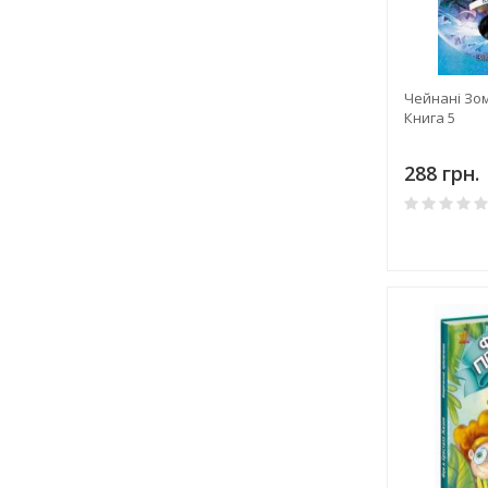
Чейнані Зом
Книга 5
288 грн.