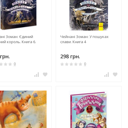
ані Зоман: Єдиний
Чейнані Зоман: У пошуках
ний король. Книга 6.
слави. Книга 4
грн.
298 грн.
0
0