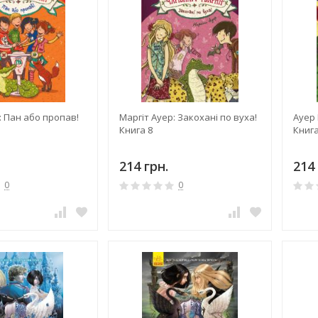
: Пан або пропав!
Маргіт Ауер: Закохані по вуха!
Ауер 
Книга 8
Книга
214 грн.
214 
0
0