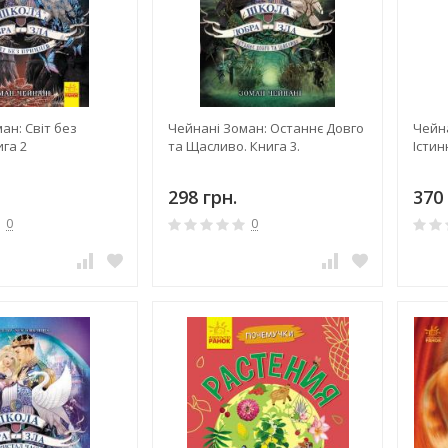
ан: Світ без
Чейнані Зоман: Останнє Довго
Чейн
ига 2
та Щасливо. Книга 3.
Істин
298 грн.
370 
0
0