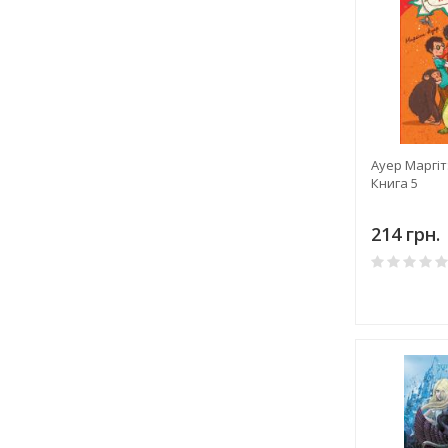
Ауер Маргіт
Книга 5
214 грн.