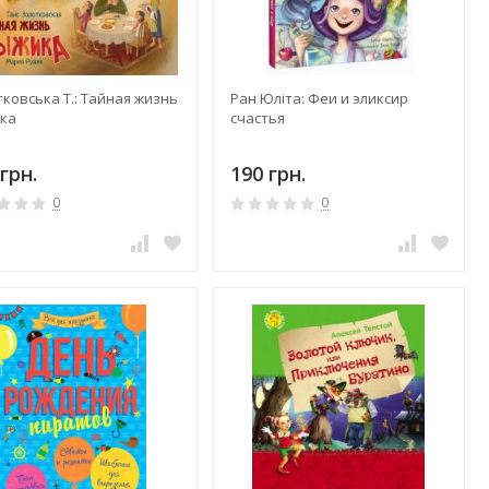
ковська Т.: Тайная жизнь
Ран Юліта: Феи и эликсир
ка
счастья
грн.
190 грн.
0
0