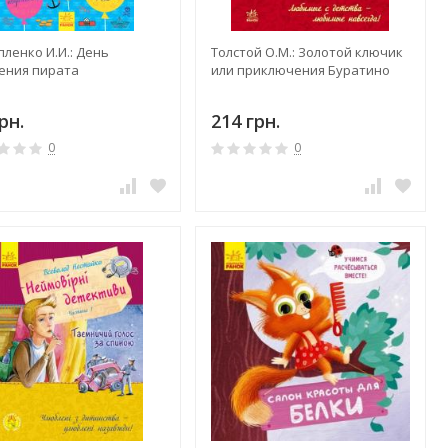
ленко И.И.: День
Толстой О.М.: Золотой ключик
ения пирата
или приключения Буратино
рн.
214 грн.
0
0