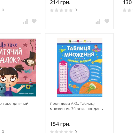
214 грн.
130 
0
0
о таке дитячий
Леонідова А.О.: Таблиця
множення. Збірник завдань
154 грн.
0
0