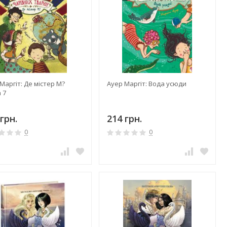
Маргіт: Де містер М?
Ауер Маргіт: Вода усюди
 7
грн.
214 грн.
0
0