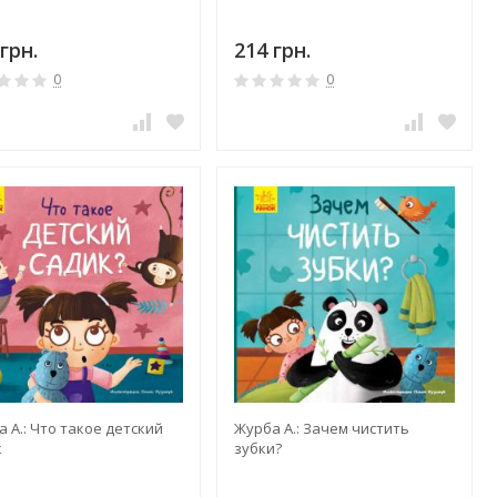
грн.
214 грн.
0
0
 А.: Что такое детский
Журба А.: Зачем чистить
к
зубки?