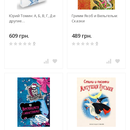
Юрий Томин: А, Б, В, Г, Д и
Гримм Якоб и Вильгельм:
другие…
Сказки
609 грн.
489 грн.
0
0