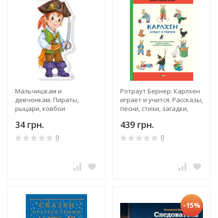
Мальчишкам и
Ротраут Бернер: Карлхен
девчонкам. Пираты,
играет и учится. Рассказы,
рыцари, ковбои
песни, стихи, загадки,
фокусы, поделки и
34 грн.
439 грн.
рецепты на каждый день
0
0
-15%