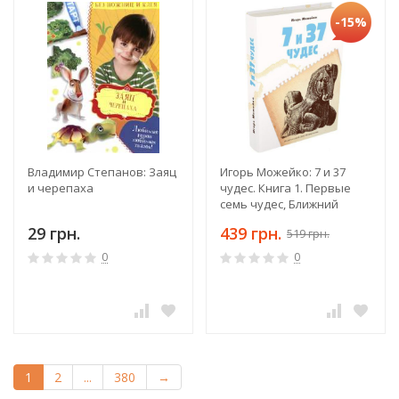
-15%
Владимир Степанов: Заяц
Игорь Можейко: 7 и 37
и черепаха
чудес. Книга 1. Первые
семь чудес, Ближний
Восток и Средняя Азия
29 грн.
439 грн.
519 грн.
0
0
1
2
...
380
→