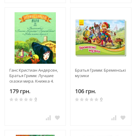
Ганс Кристиан Андерсен,
Братья Гримм: Бременські
Братья Гримм: Лучшие
музики
сказки мира. Книжка 4.
Белоснежка. Госпожа
179 грн.
106 грн.
Метелица. Горшочек
каши. Новое платье
0
0
короля