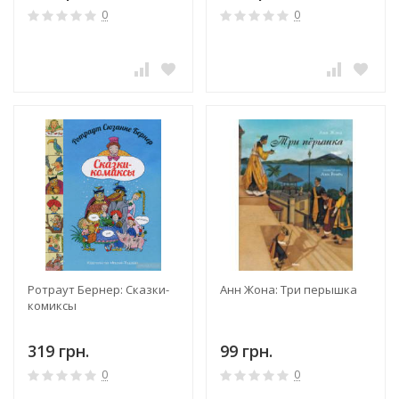
0
0
Ротраут Бернер: Сказки-
Анн Жона: Три перышка
комиксы
319 грн.
99 грн.
0
0