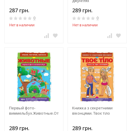
джунглях
287 грн.
289 грн.
0
0
Нет в наличии
Нет в наличии
Первый фото-
Книжка з секретними
виммельбух.Животные.Открой,посчитай,запомни
віконцями. Твоє тіло
289 грн.
289 грн.