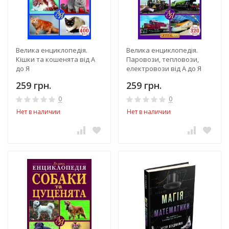
Велика енциклопедія.
Велика енциклопедія.
Кішки та кошенята від А
Паровози, тепловози,
до Я
електровози від А до Я
259 грн.
259 грн.
0
0
Нет в наличии
Нет в наличии