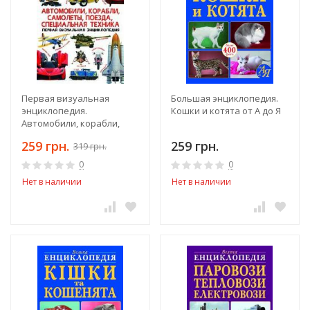
Первая визуальная
Большая энциклопедия.
энциклопедия.
Кошки и котята от А до Я
Автомобили, корабли,
самолеты, поезда,
259 грн.
259 грн.
319 грн.
спец.тех-ка
0
0
Нет в наличии
Нет в наличии