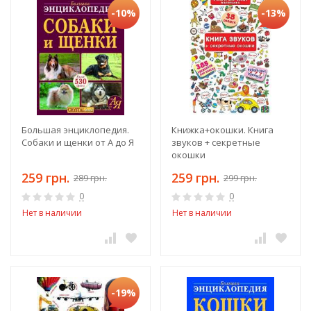
-10%
-13%
Большая энциклопедия.
Книжка+окошки. Книга
Собаки и щенки от А до Я
звуков + секретные
окошки
259 грн.
259 грн.
289 грн.
299 грн.
0
0
Нет в наличии
Нет в наличии
-19%