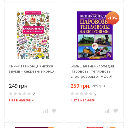
-10%
Книжка+віконця.Книжка
Большая энциклопедия.
звуків + секретні віконця
Паровозы, тепловозы,
электровозы от А до Я
249 грн.
259 грн.
289 грн.
0
0
Нет в наличии
Нет в наличии