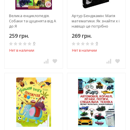
Велика енциклопедія.
Артур Бенджамін: Магія
Собаки та цуценята від А
математики. Як знайти x і
до Я
навіщо це потрібно
259 грн.
269 грн.
0
0
Нет в наличии
Нет в наличии