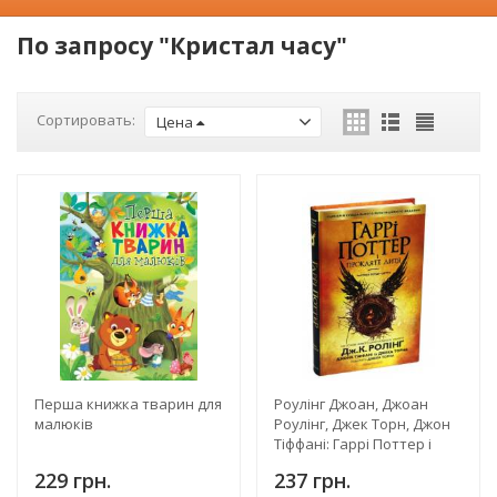
По запросу "Кристал часу"
Сортировать:
Цена
Перша книжка тварин для
Роулінг Джоан, Джоан
малюків
Роулінг, Джек Торн, Джон
Тіффані: Гаррі Поттер і
прокляте дитя
229 грн.
237 грн.