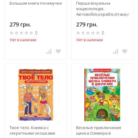
Большая книга почемучки
Перша візуальна
енциклопедія.
Автомобілі,кораблі,літаки,потя
279 грн.
279 грн.
0
0
Нет в наличии
Нет в наличии
Твое тело. Книжка с
Веселые приключения
секретными окошками
щенка Оливера в