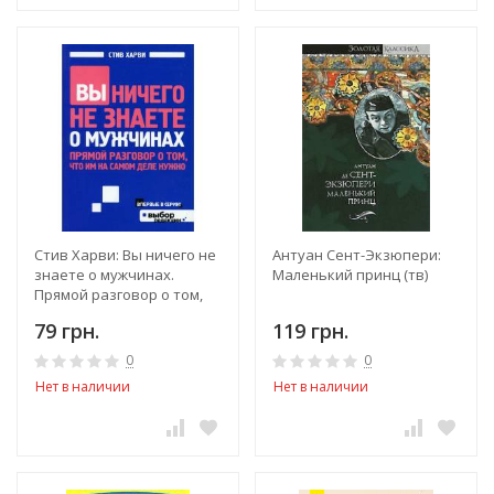
Стив Харви: Вы ничего не
Антуан Сент-Экзюпери:
знаете о мужчинах.
Маленький принц (тв)
Прямой разговор о том,
что им на самом деле
79 грн.
119 грн.
нужно
0
0
Нет в наличии
Нет в наличии