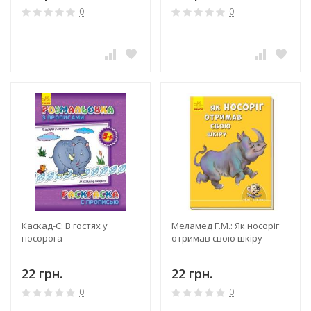
0
0
Каскад-С: В гостях у
Меламед Г.М.: Як носоріг
носорога
отримав свою шкіру
22 грн.
22 грн.
0
0