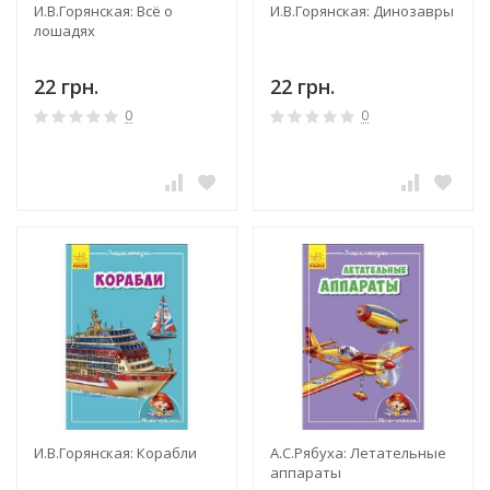
И.В.Горянская: Всё о
И.В.Горянская: Динозавры
лошадях
22 грн.
22 грн.
0
0
И.В.Горянская: Корабли
А.С.Рябуха: Летательные
аппараты