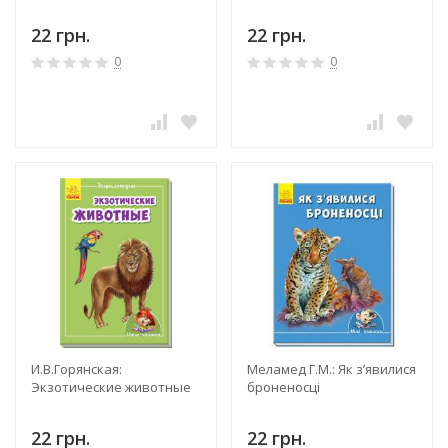
22 грн.
22 грн.
0
0
И.В.Горянская:
Меламед Г.М.: Як з’явилися
Экзотические животные
броненосці
22 грн.
22 грн.