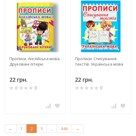
Прописи. Англійська мова.
Прописи. Списування
Друковані літери.
текстів. Українська мова
22 грн.
22 грн.
0
0
←
1
2
3
...
446
→