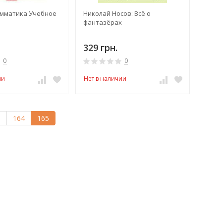
амматика Учебное
Николай Носов: Всё о
фантазёрах
329 грн.
0
0
ии
Нет в наличии
.
164
165