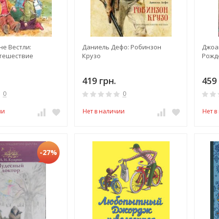
не Вестли:
Даниель Дефо: Робинзон
Джоа
тешествие
Крузо
Рожд
419 грн.
459 
0
0
ии
Нет в наличии
Нет в
-27%