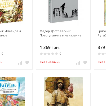
ит: Имельда и
Федор Достоевский:
Григ
линов
Преступление и наказание
Рута
1 369 грн.
379 
0
0
ии
Нет в наличии
Нет в