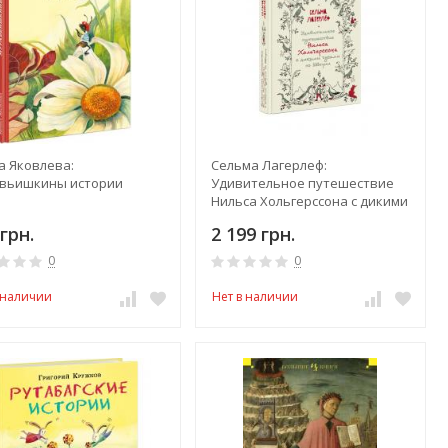
а Яковлева:
Сельма Лагерлеф:
вьишкины истории
Удивительное путешествие
Нильса Хольгерссона с дикими
гусями по Швеции
грн.
2 199 грн.
0
0
 наличии
Нет в наличии