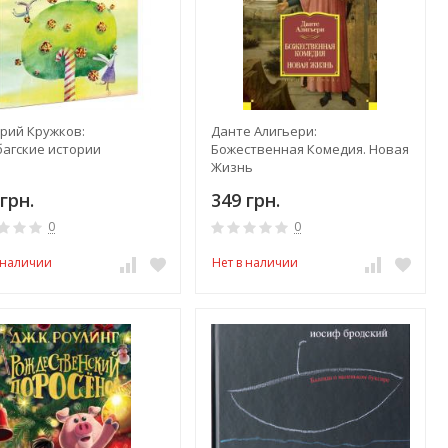
орий Кружков:
Данте Алигьери:
багские истории
Божественная Комедия. Новая
Жизнь
грн.
349 грн.
0
0
 наличии
Нет в наличии