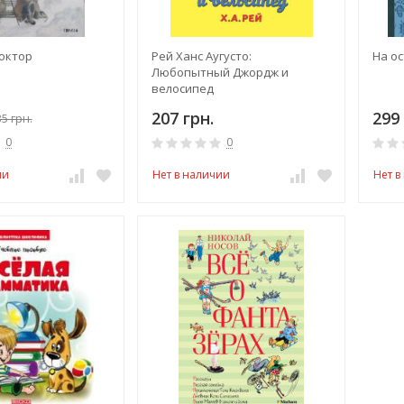
октор
Рей Ханс Аугусто:
На о
Любопытный Джордж и
велосипед
207 грн.
299 
5 грн.
0
0
ии
Нет в наличии
Нет в