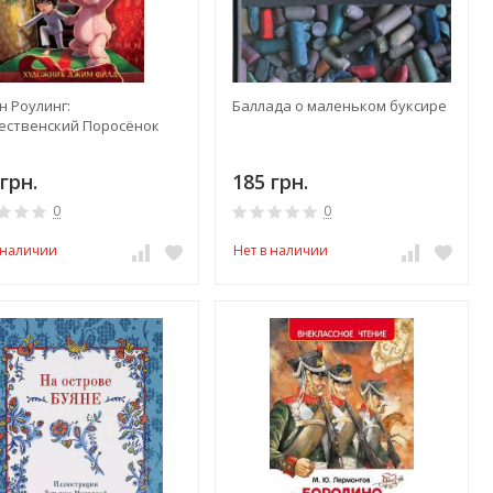
н Роулинг:
Баллада о маленьком буксире
ественский Поросёнок
грн.
185 грн.
0
0
 наличии
Нет в наличии