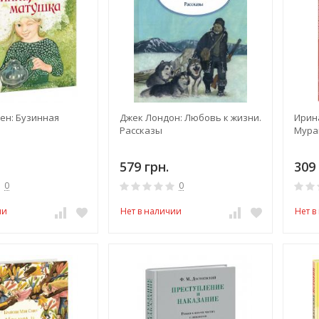
ен: Бузинная
Джек Лондон: Любовь к жизни.
Ирин
Рассказы
Мура
579 грн.
309 
0
0
ии
Нет в наличии
Нет в