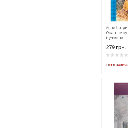
Анне-Катри
Опасное пу
Щепкина
279 грн.
Нет в налич