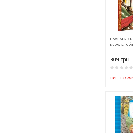
Брайони См
король гоб
309 грн.
Нет в налич