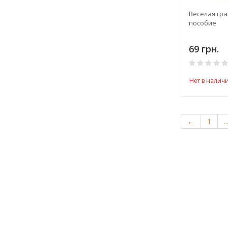
Веселая гр
пособие
69 грн.
Нет в налич
←
1
..