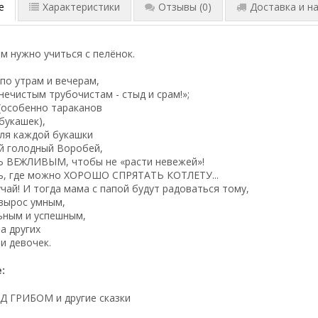
е
Характеристики
Отзывы
(0)
Доставка и на
 нужно учиться с пелёнок.
о утрам и вечерам,
нечистым трубочистам - стыд и срам!»;
(особенно тараканов
букашек),
ля каждой букашки
й голодный Воробей,
Ь ВЕЖЛИВЫМ, чтобы не «расти невежей»!
ть, где можно ХОРОШО СПРЯТАТЬ КОТЛЕТУ...
учай! И тогда мама с папой будут радоваться тому,
вырос умным,
ьным и успешным,
а других
и девочек.
:
ОД ГРИБОМ и другие сказки