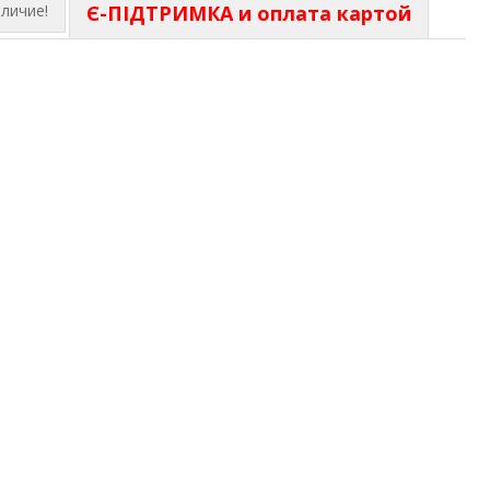
личие!
Є-ПІДТРИМКА и оплата картой