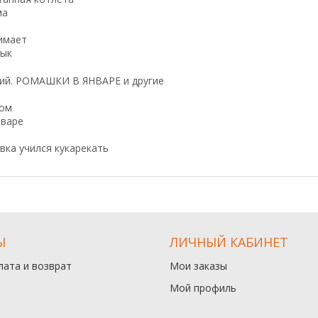
ма
имает
зык
кий. РОМАШКИ В ЯНВАРЕ и другие
ом
нваре
вка учился кукарекать
Ы
ЛИЧНЫЙ КАБИНЕТ
лата и возврат
Мои заказы
Мой профиль