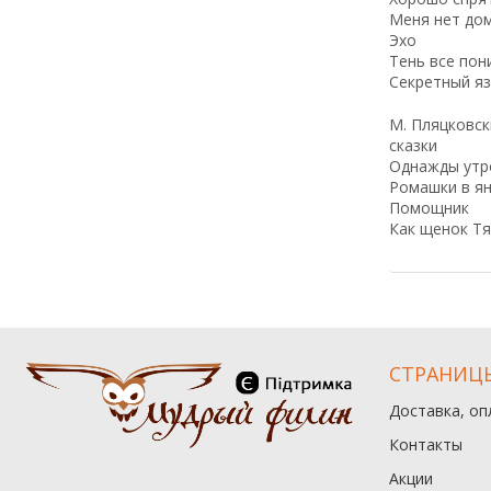
Меня нет до
Эхо
Тень все пон
Секретный я
М. Пляцковс
сказки
Однажды утр
Ромашки в я
Помощник
Как щенок Тя
СТРАНИЦ
Доставка, оп
Контакты
Акции