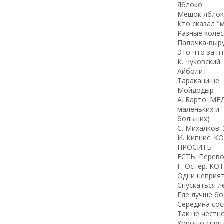
Яблоко
Мешок яблок
Кто сказал "м
Разные колёс
Палочка-выр
Это что за п
К. Чуковский
Айболит
Тараканище
Мойдодыр
А. Барто. М
маленьких и
больших)
C. Михалков
И. Кипнис. 
ПРОСИТЬ
ЕСТЬ. Перево
Г. Остер. КО
Одни неприя
Спускаться л
Где лучше бо
Середина сос
Так не честн
Хорошо спря