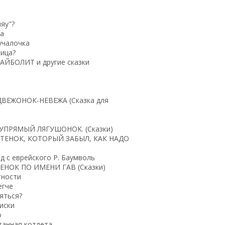
яу"?
а
учалочка
тица?
. АЙБОЛИТ и другие сказки
ЕДВЕЖОНОК-НЕВЕЖА (Сказка для
. УПРЯМЫЙ ЛЯГУШОНОК. (Сказки)
КОТЕНОК, КОТОРЫЙ ЗАБЫЛ, КАК НАДО
д с еврейского Р. Баумволь
ТЕНОК ПО ИМЕНИ ГАВ (Сказки)
тности
егче
яться?
иски
о
танная котлета