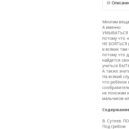
Описани
Многим вещам
А именно:
УМЫВАТЬСЯ п
потому что «
НЕ БОЯТЬСЯ 
и всяких там 
потому что д
найдётся сво
учиться БЫТ
А также зна
На всякий сл
что ребёнок 
сообразител
не похожим н
мальчиков ил
Содержание
B. Сутеев. П
Под грибом