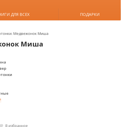
НИГИ ДЛЯ ВСЕХ
ПОДАРКИ
ртонки. Медвежонок Миша
ежонок Миша
нна
вер
ртонки
тные
и
В избранное