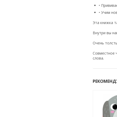
• Привива
• Учим но
Эта книжка т
Внутри вы на
Очень толсты
Совместное ч
слова.
РЕКОМЕНД