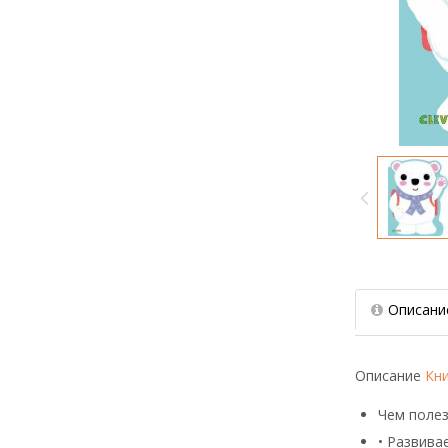
Описани
Описание
Кн
Чем полез
• Развива