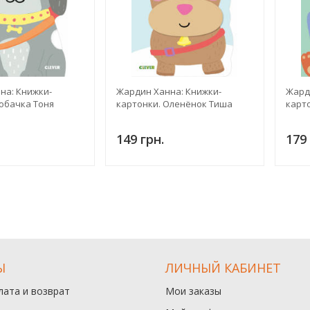
на: Книжки-
Жардин Ханна: Книжки-
Жард
обачка Тоня
картонки. Оленёнок Тиша
карт
149 грн.
179 
Ы
ЛИЧНЫЙ КАБИНЕТ
лата и возврат
Мои заказы