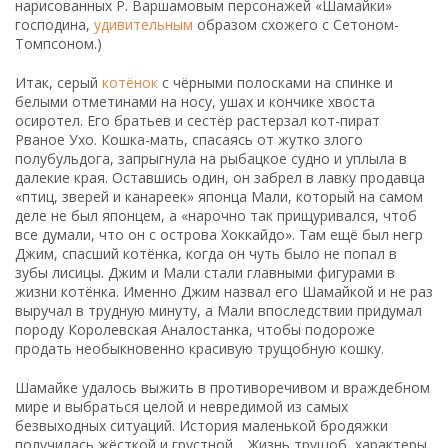
нарисованных Р. Варшамовым персонажей «Шамайки»
господина,
удивительным
образом схожего с Сетоном-
Томпсоном.)
Итак, серый
котёнок
с чёрными полосками на спинке и
белыми отметинами на носу, ушах и кончике хвоста
осиротел. Его братьев и сестёр растерзал кот-пират
Рваное Ухо. Кошка-мать, спасаясь от жутко злого
полубульдога, запрыгнула на рыбацкое судно и уплыла в
далекие края. Оставшись один, он забрел в лавку продавца
«птиц, зверей и канареек» японца Мали, который на самом
деле не был японцем, а «нарочно так прищуривался, чтоб
все думали, что он с острова Хоккайдо». Там ещё был негр
Джим, спасший котёнка, когда он чуть было не попал в
зубы лисицы. Джим и Мали стали главными фигурами в
жизни котёнка. Именно Джим назвал его Шамайкой и не раз
выручал в трудную минуту, а Мали впоследствии придумал
породу Королевская Аналостанка, чтобы подороже
продать необыкновенно красивую трущобную кошку.
Шамайке удалось выжить в противоречивом и враждебном
мире и выбраться целой и невредимой из самых
безвыходных ситуаций. История маленькой бродяжки
получилась жёсткой и грустной… Жизнь трущоб, характеры