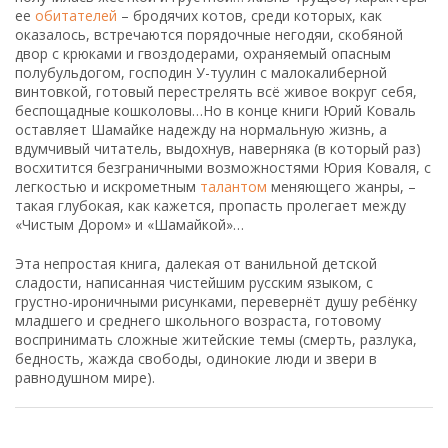
ее
обитателей
– бродячих котов, среди которых, как
оказалось, встречаются порядочные негодяи, скобяной
двор с крюками и гвоздодерами, охраняемый опасным
полубульдогом, господин У-туулин с малокалиберной
винтовкой, готовый перестрелять всё живое вокруг себя,
беспощадные кошколовы…Но в конце книги Юрий Коваль
оставляет Шамайке надежду на нормальную жизнь, а
вдумчивый читатель, выдохнув, наверняка (в который раз)
восхитится безграничными возможностями Юрия Коваля, с
легкостью и искрометным
талантом
меняющего жанры, –
такая глубокая, как кажется, пропасть пролегает между
«Чистым Дором» и «Шамайкой»…
Эта непростая книга, далекая от ванильной детской
сладости, написанная чистейшим русским языком, с
грустно-ироничными рисунками, перевернёт душу ребёнку
младшего и среднего школьного возраста, готовому
воспринимать сложные житейские темы (смерть, разлука,
бедность, жажда свободы, одинокие люди и звери в
равнодушном мире).