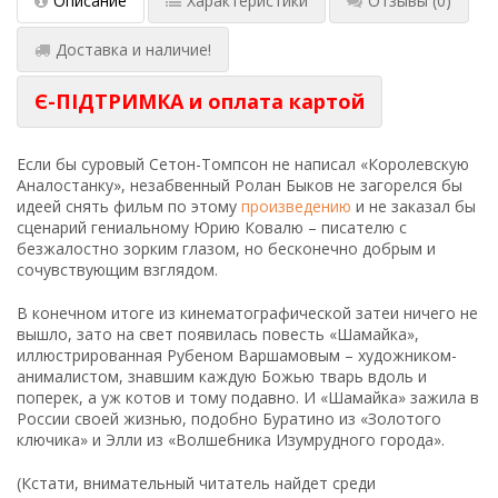
Описание
Характеристики
Отзывы
(0)
Доставка и наличие!
Є-ПІДТРИМКА и оплата картой
Если бы суровый Сетон-Томпсон не написал «Королевскую
Аналостанку», незабвенный Ролан Быков не загорелся бы
идеей снять фильм по этому
произведению
и не заказал бы
сценарий гениальному Юрию Ковалю – писателю с
безжалостно зорким глазом, но бесконечно добрым и
сочувствующим взглядом.
В конечном итоге из кинематографической затеи ничего не
вышло, зато на свет появилась повесть «Шамайка»,
иллюстрированная Рубеном Варшамовым – художником-
анималистом, знавшим каждую Божью тварь вдоль и
поперек, а уж котов и тому подавно. И «Шамайка» зажила в
России своей жизнью, подобно Буратино из «Золотого
ключика» и Элли из «Волшебника Изумрудного города».
(Кстати, внимательный читатель найдет среди