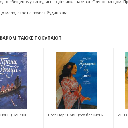
єму розбещеному синку, якого дівчинка називає Свинопринцом. Пр
що мала, стає на захист будиночка…
ОВАРОМ ТАКЖЕ ПОКУПАЮТ
: Принц Венеції
Гюге Парі: Принцеса без імени
Анн Ж