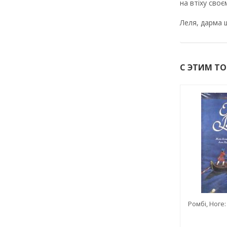
на втіху сво
Леля, дарма 
С ЭТИМ Т
Ромбі, Ноге