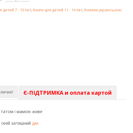
я детей 7 - 10 лет
,
Книги для детей 11 - 14 лет
,
Книжки українською
личие!
Є-ПІДТРИМКА и оплата картой
з татом і мамою живе
и їхній затишний
дім