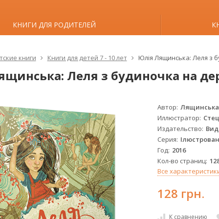
КНИГИ ДЛЯ РОДИТЕЛЕЙ
К
тские книги
Книги для детей 7 - 10 лет
Юлія Лящинська: Леля з 
ящинська: Леля з будиночка на де
Автор
Лящинська
Иллюстратор
Сте
Издательство
Вид
Серия
Ілюстровані
Год
2016
Кол-во страниц
12
Все характеристик
128 грн.
К сравнению