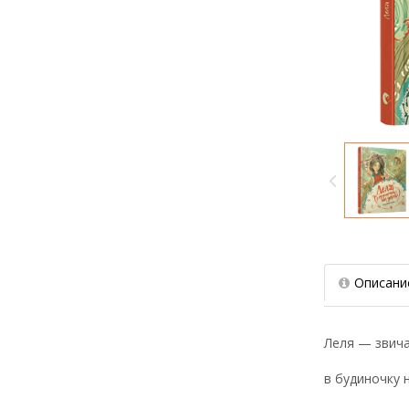
Описани
Леля — звич
в будиночку н