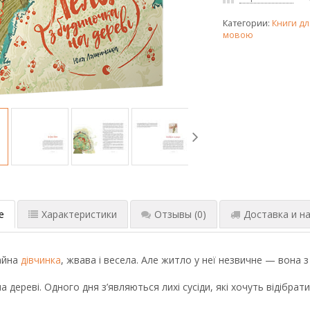
Категории:
Книги дл
мовою
е
Характеристики
Отзывы
(0)
Доставка и на
айна
дівчинка
, жвава і весела. Але житло у неї незвичне — вона 
а дереві. Одного дня з’являються лихі сусіди, які хочуть відібрат