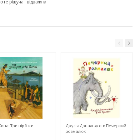
оте рішуча і відважна
она: Три пiр'їнки
Джулія Дональдсон: Печерний
розмалюк